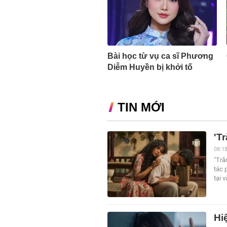
Bài học từ vụ ca sĩ Phương
Diễm Huyền bị khởi tố
TIN MỚI
'T
08:1
"Tră
tác 
tại 
Hi