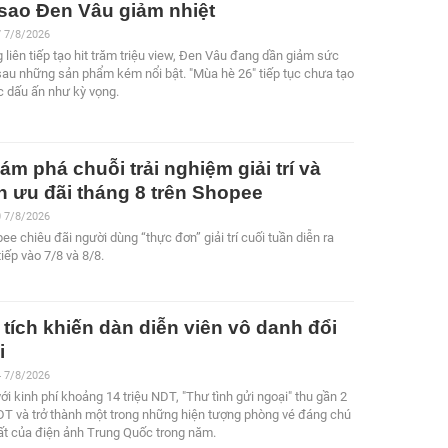
 sao Đen Vâu giảm nhiệt
7 7/8/2026
 liên tiếp tạo hit trăm triệu view, Đen Vâu đang dần giảm sức
sau những sản phẩm kém nổi bật. "Mùa hè 26" tiếp tục chưa tạo
 dấu ấn như kỳ vọng.
ám phá chuỗi trải nghiệm giải trí và
n ưu đãi tháng 8 trên Shopee
0 7/8/2026
ee chiêu đãi người dùng “thực đơn” giải trí cuối tuần diễn ra
tiếp vào 7/8 và 8/8.
 tích khiến dàn diễn viên vô danh đổi
i
4 7/8/2026
với kinh phí khoảng 14 triệu NDT, "Thư tình gửi ngoại" thu gần 2
DT và trở thành một trong những hiện tượng phòng vé đáng chú
ất của điện ảnh Trung Quốc trong năm.