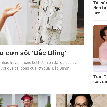
Tài sả
đẹp hơ
lực
u cơn sốt 'Bắc Bling'
m nhạc truyền thống kết hợp hiện đại dù các sản
ợt qua cái bóng quá lớn của "Bắc Bling".
Trấn T
cục di