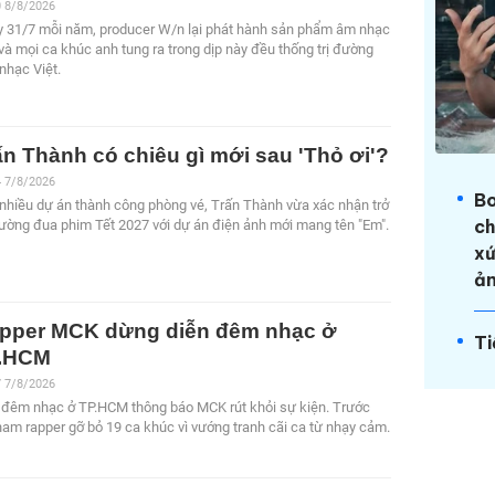
0 8/8/2026
 31/7 mỗi năm, producer W/n lại phát hành sản phẩm âm nhạc
và mọi ca khúc anh tung ra trong dịp này đều thống trị đường
nhạc Việt.
ấn Thành có chiêu gì mới sau 'Thỏ ơi'?
4 7/8/2026
Bo
nhiều dự án thành công phòng vé, Trấn Thành vừa xác nhận trở
ch
đường đua phim Tết 2027 với dự án điện ảnh mới mang tên "Em".
xứ
ả
pper MCK dừng diễn đêm nhạc ở
Ti
.HCM
7 7/8/2026
đêm nhạc ở TP.HCM thông báo MCK rút khỏi sự kiện. Trước
nam rapper gỡ bỏ 19 ca khúc vì vướng tranh cãi ca từ nhạy cảm.