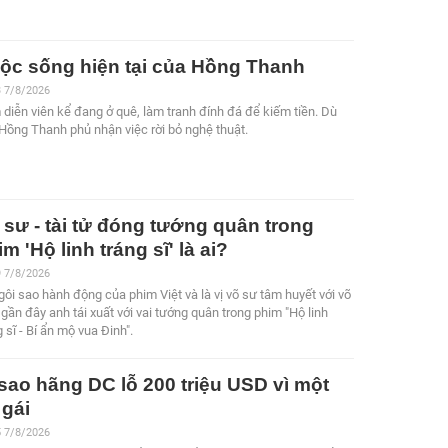
ộc sống hiện tại của Hồng Thanh
3 7/8/2026
diễn viên kể đang ở quê, làm tranh đính đá để kiếm tiền. Dù
 Hồng Thanh phủ nhận việc rời bỏ nghệ thuật.
 sư - tài tử đóng tướng quân trong
m 'Hộ linh tráng sĩ' là ai?
9 7/8/2026
gôi sao hành động của phim Việt và là vị võ sư tâm huyết với võ
 gần đây anh tái xuất với vai tướng quân trong phim "Hộ linh
g sĩ - Bí ẩn mộ vua Đinh".
 sao hãng DC lỗ 200 triệu USD vì một
 gái
5 7/8/2026