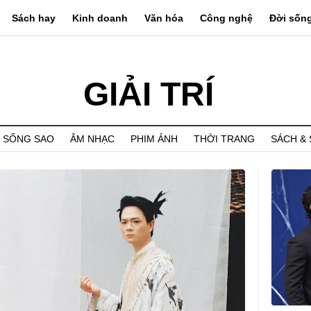
Sách hay
Kinh doanh
Văn hóa
Công nghệ
Đời sốn
GIẢI TRÍ
 SỐNG SAO
ÂM NHẠC
PHIM ẢNH
THỜI TRANG
SÁCH &