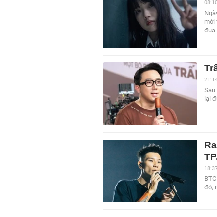
08:1
Ngày
mới 
đua 
Tr
21:1
Sau 
lại 
Ra
TP
18:3
BTC 
đó, 