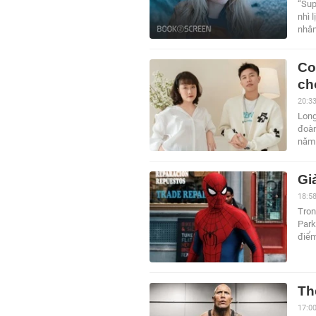
“Sup
nhì 
nhân
Co
ch
20:3
Long
đoàn
năm 
Gi
18:5
Tron
Park
điểm
Th
17:0