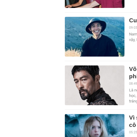
Cu
09:0
Nam 
vậy,
Võ
phi
08:4
Là n
học,
trán
Vì
cô
05:2