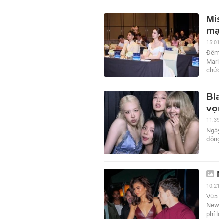
Mi
mạ
15:0
Đêm 
Mari
chức
Bl
vọ
11:3
Ngày
động
10:2
Vừa 
New 
phí 