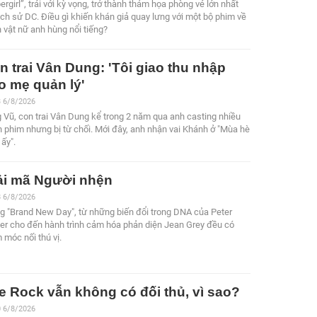
ergirl”, trái với kỳ vọng, trở thành thảm họa phòng vé lớn nhất
lịch sử DC. Điều gì khiến khán giả quay lưng với một bộ phim về
 vật nữ anh hùng nổi tiếng?
n trai Vân Dung: 'Tôi giao thu nhập
o mẹ quản lý'
3 6/8/2026
 Vũ, con trai Vân Dung kể trong 2 năm qua anh casting nhiều
 phim nhưng bị từ chối. Mới đây, anh nhận vai Khánh ở "Mùa hè
ấy".
ải mã Người nhện
8 6/8/2026
g "Brand New Day", từ những biến đổi trong DNA của Peter
er cho đến hành trình cảm hóa phản diện Jean Grey đều có
 móc nối thú vị.
e Rock vẫn không có đối thủ, vì sao?
0 6/8/2026