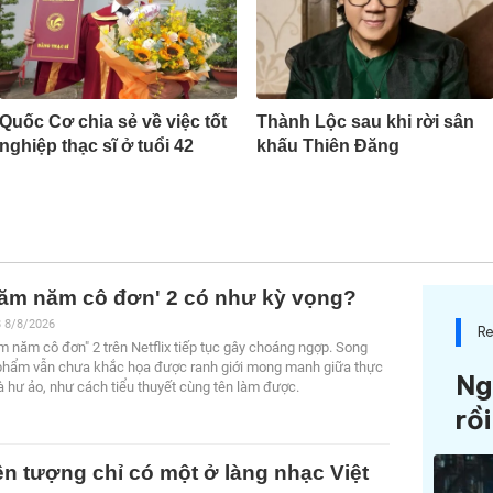
Quốc Cơ chia sẻ về việc tốt
Thành Lộc sau khi rời sân
nghiệp thạc sĩ ở tuổi 42
khấu Thiên Đăng
răm năm cô đơn' 2 có như kỳ vọng?
8 8/8/2026
Re
m năm cô đơn" 2 trên Netflix tiếp tục gây choáng ngợp. Song
phẩm vẫn chưa khắc họa được ranh giới mong manh giữa thực
Ng
và hư ảo, như cách tiểu thuyết cùng tên làm được.
rồi
ện tượng chỉ có một ở làng nhạc Việt