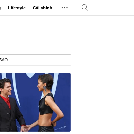
g
Lifestyle
Cải chính
 SAO