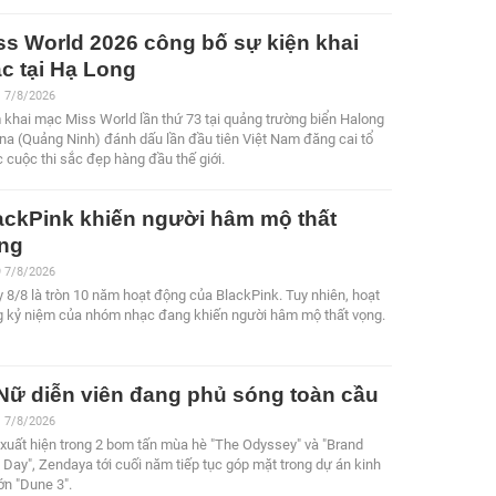
ss World 2026 công bố sự kiện khai
c tại Hạ Long
1 7/8/2026
khai mạc Miss World lần thứ 73 tại quảng trường biển Halong
na (Quảng Ninh) đánh dấu lần đầu tiên Việt Nam đăng cai tổ
 cuộc thi sắc đẹp hàng đầu thế giới.
ackPink khiến người hâm mộ thất
ng
9 7/8/2026
 8/8 là tròn 10 năm hoạt động của BlackPink. Tuy nhiên, hoạt
 kỷ niệm của nhóm nhạc đang khiến người hâm mộ thất vọng.
Nữ diễn viên đang phủ sóng toàn cầu
1 7/8/2026
xuất hiện trong 2 bom tấn mùa hè "The Odyssey" và "Brand
Day", Zendaya tới cuối năm tiếp tục góp mặt trong dự án kinh
lớn "Dune 3".