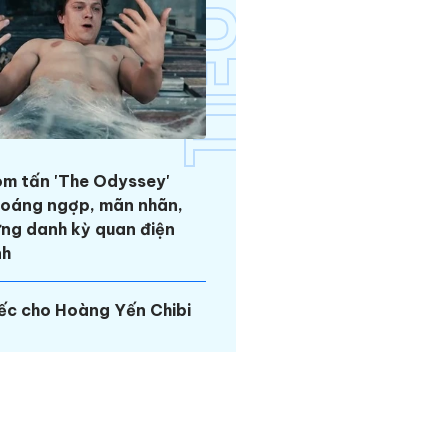
m tấn 'The Odyssey'
oáng ngợp, mãn nhãn,
ng danh kỳ quan điện
nh
ếc cho Hoàng Yến Chibi