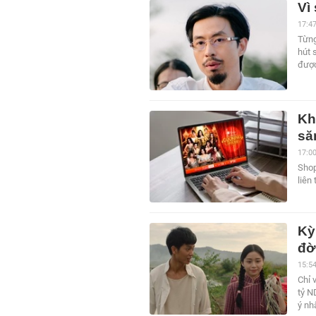
Vì
17:4
Từng
hút 
được
Kh
să
17:0
Shop
liên 
Kỳ
đờ
15:5
Chỉ 
tỷ N
ý nh