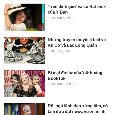
'Trên đỉnh giời' và cú Hat-trick
của Y Ban
23:25 Thứ 5, 29/01
Những truyền thuyết ít biết về
Âu Cơ và Lạc Long Quân
07:01 CN, 25/01
Bí mật đời tư của 'nữ hoàng'
BookTok
08:58 Thứ 6, 23/01
Đội ngũ lãnh đạo xứng tầm, có
tâm đưa đất nước vươn mình