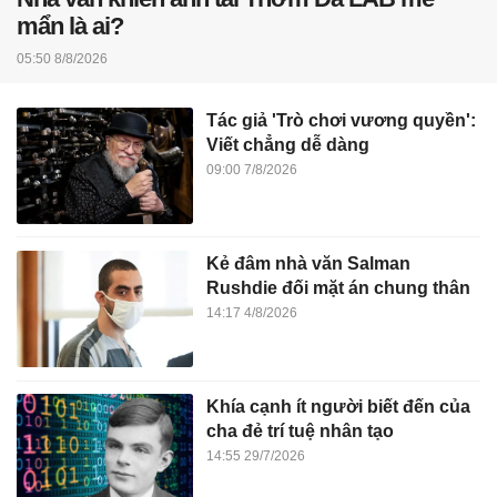
mẩn là ai?
05:50 8/8/2026
Tác giả 'Trò chơi vương quyền':
Viết chẳng dễ dàng
09:00 7/8/2026
Kẻ đâm nhà văn Salman
Rushdie đối mặt án chung thân
14:17 4/8/2026
Khía cạnh ít người biết đến của
cha đẻ trí tuệ nhân tạo
14:55 29/7/2026