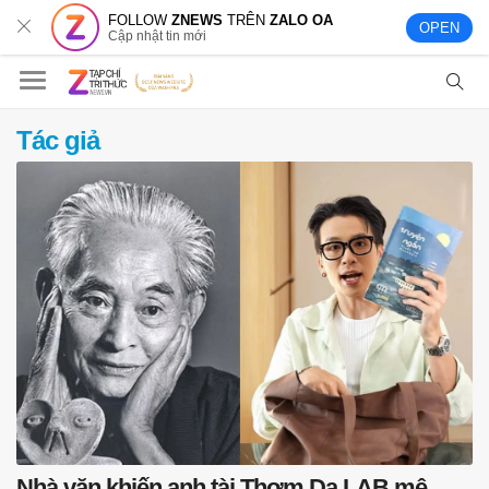
FOLLOW
ZNEWS
TRÊN
ZALO OA
OPEN
Cập nhật tin mới
Tác giả
Nhà văn khiến anh tài Thơm Da LAB mê