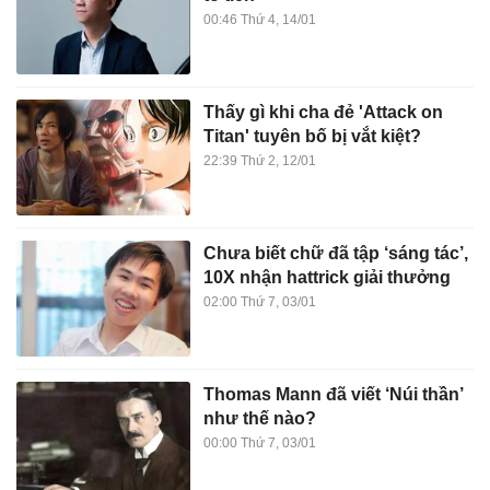
00:46 Thứ 4, 14/01
Thấy gì khi cha đẻ 'Attack on
Titan' tuyên bố bị vắt kiệt?
22:39 Thứ 2, 12/01
Chưa biết chữ đã tập ‘sáng tác’,
10X nhận hattrick giải thưởng
02:00 Thứ 7, 03/01
Thomas Mann đã viết ‘Núi thần’
như thế nào?
00:00 Thứ 7, 03/01