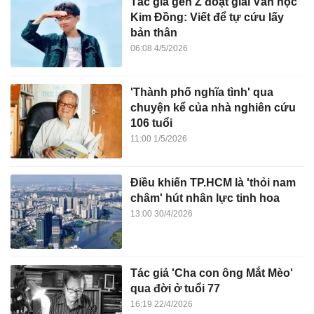
Tác giả gen Z đoạt giải Văn học
Kim Đồng: Viết để tự cứu lấy
bản thân
06:08 4/5/2026
'Thành phố nghĩa tình' qua
chuyện kể của nhà nghiên cứu
106 tuổi
11:00 1/5/2026
Điều khiến TP.HCM là 'thỏi nam
châm' hút nhân lực tinh hoa
13:00 30/4/2026
Tác giả 'Cha con ông Mắt Mèo'
qua đời ở tuổi 77
16:19 22/4/2026