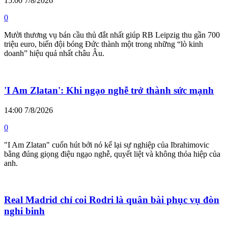
15:00 7/8/2026
0
Mười thương vụ bán cầu thủ đắt nhất giúp RB Leipzig thu gần 700
triệu euro, biến đội bóng Đức thành một trong những “lò kinh
doanh” hiệu quả nhất châu Âu.
'I Am Zlatan': Khi ngạo nghễ trở thành sức mạnh
14:00 7/8/2026
0
"I Am Zlatan" cuốn hút bởi nó kể lại sự nghiệp của Ibrahimovic
bằng đúng giọng điệu ngạo nghễ, quyết liệt và không thỏa hiệp của
anh.
Real Madrid chỉ coi Rodri là quân bài phục vụ đòn
nghi binh