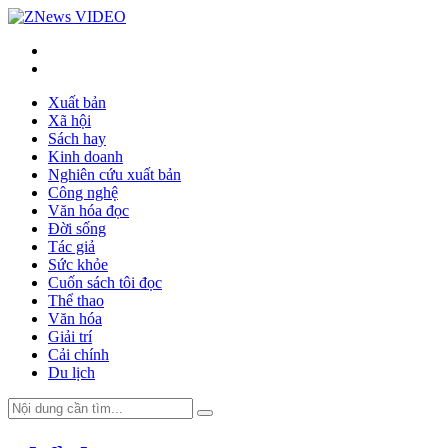
VIDEO
Xuất bản
Xã hội
Sách hay
Kinh doanh
Nghiên cứu xuất bản
Công nghệ
Văn hóa đọc
Đời sống
Tác giả
Sức khỏe
Cuốn sách tôi đọc
Thể thao
Văn hóa
Giải trí
Cải chính
Du lịch