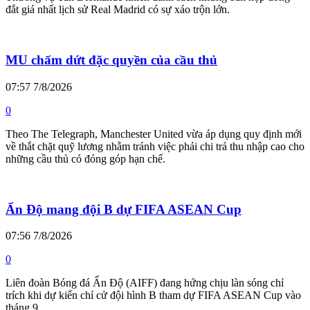
đắt giá nhất lịch sử Real Madrid có sự xáo trộn lớn.
MU chấm dứt đặc quyền của cầu thủ
07:57 7/8/2026
0
Theo The Telegraph, Manchester United vừa áp dụng quy định mới
về thắt chặt quỹ lương nhằm tránh việc phải chi trả thu nhập cao cho
những cầu thủ có đóng góp hạn chế.
Ấn Độ mang đội B dự FIFA ASEAN Cup
07:56 7/8/2026
0
Liên đoàn Bóng đá Ấn Độ (AIFF) đang hứng chịu làn sóng chỉ
trích khi dự kiến chỉ cử đội hình B tham dự FIFA ASEAN Cup vào
tháng 9.