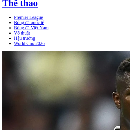
Thể thao
Premier League
Bóng đá quốc tế
Bóng đá Việt Nam
Võ thuật
Hậu trường
World Cup 2026