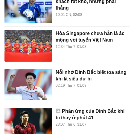
khách rất khó, nhưng phải
thắng
10:01 CN, 02/08
Hòa Singapore chưa hẳn là ác
mộng với tuyển Việt Nam
12:34 Thứ 7, 01/08
Nỗi nhớ Đình Bắc biết tỏa sáng
khi là siêu dự bị
02:19 Thứ 7, 01/08
Phản ứng của Đình Bắc khi
bị thay ở phút 41
23:07 Thứ 6, 31/07