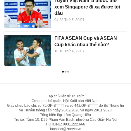
Tuyển Việt Nam là thuốc thử
xem Singapore đi xa được tới
đâu
04:28 Thứ 5, 30/07
FIFA ASEAN Cup và ASEAN
Cup khác nhau thế nào?
10:10 Thứ 4, 29/07
Tạp chí điện tử Tri Thức
Cơ quan chủ quản: Hội Xuất bản Việt Nam
Giấy phép báo chí: số 75/GP-BTTTT và số 442/GP-BTTTT do Bộ Thông tin
và Truyền thông cấp ngày 26/02/2020 và ngày 29/11/2023
Tổng biên tập: Lâm Quang Hiếu
Trụ sở: Tầng 10, D29 Phạm Văn Bạch, phường Cầu Giấy, Hà Nội
HOTLINE:
0931.222.666
toasoan@znews.vn