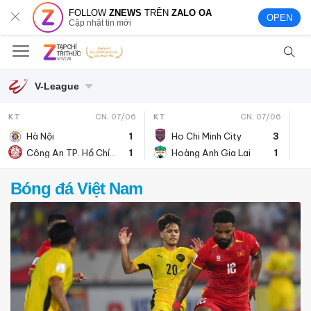
FOLLOW
ZNEWS
TRÊN
ZALO OA
OPEN
Cập nhật tin mới
V-League
KT
CN, 07/06
KT
CN, 07/06
Hà Nội
1
Ho Chi Minh City
3
1
Hoàng Anh Gia Lai
1
Công An TP. Hồ Chí Minh
Bóng đá Việt Nam