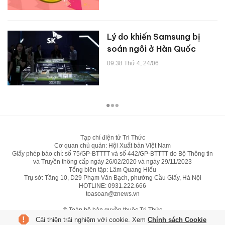
Lý do khiến Samsung bị
soán ngôi ở Hàn Quốc
09:38 Thứ 4, 24/06
Tạp chí điện tử Tri Thức
Cơ quan chủ quản: Hội Xuất bản Việt Nam
Giấy phép báo chí: số 75/GP-BTTTT và số 442/GP-BTTTT do Bộ Thông tin
và Truyền thông cấp ngày 26/02/2020 và ngày 29/11/2023
Tổng biên tập: Lâm Quang Hiếu
Trụ sở: Tầng 10, D29 Phạm Văn Bạch, phường Cầu Giấy, Hà Nội
HOTLINE:
0931.222.666
toasoan@znews.vn
©
Toàn bộ bản quyền thuộc Tri Thức
Cải thiện trải nghiệm với cookie. Xem
Chính sách Cookie