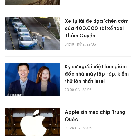
Xe tự lái đe dọa 'chén cơm'
của 400.000 tài xế taxi
Thâm Quyến
04:40 Thứ 2, 29/06
Kỹ sư người Việt làm giám
đốc nhà máy lắp ráp, kiểm
thử lớn nhất Intel
23:00 CN, 28/06
Apple xin mua chip Trung
Quốc
01:26 CN, 28/06