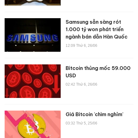
Samsung sẵn sàng rót
1.000 tỷ won phát triển
ngành bán dẫn Hàn Quốc
12:09 Thứ 6, 26/06
Bitcoin thủng mốc 59.000
USD
02:42 Thứ 6, 26/06
Giá Bitcoin 'chìm nghỉm'
03:32 Thứ 5, 25/06