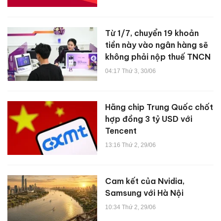
Từ 1/7, chuyển 19 khoản
tiền này vào ngân hàng sẽ
không phải nộp thuế TNCN
04:17 Thứ 3, 30/06
Hãng chip Trung Quốc chốt
hợp đồng 3 tỷ USD với
Tencent
13:16 Thứ 2, 29/06
Cam kết của Nvidia,
Samsung với Hà Nội
10:34 Thứ 2, 29/06