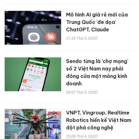
Mô hình AI giá rẻ mới của
Trung Quốc 'đe dọa'
ChatGPT, Claude
17:25 Thứ 5, 02/07
Sendo từng là 'chợ mạng'
số 2 Việt Nam nay phải
đóng cửa một mảng kinh
doanh
08:07 Thứ 5, 02/07
VNPT, Vingroup, Realtime
Robotics hiến kế Việt Nam
đột phá công nghệ
23:09 Thứ 4, 01/07