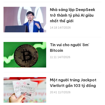
Nhà sáng lập DeepSeek
trở thành tỷ phú AI giàu
nhất thế giới
14:18 14/7/2026
Tin vui cho người 'ôm'
Bitcoin
11:11 14/7/2026
Một người trúng Jackpot
Vietlott gần 103 tỷ đồng
20:41 11/7/2026