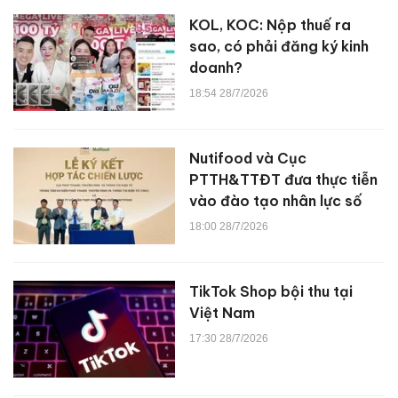
KOL, KOC: Nộp thuế ra
sao, có phải đăng ký kinh
doanh?
18:54 28/7/2026
Nutifood và Cục
PTTH&TTĐT đưa thực tiễn
vào đào tạo nhân lực số
18:00 28/7/2026
TikTok Shop bội thu tại
Việt Nam
17:30 28/7/2026