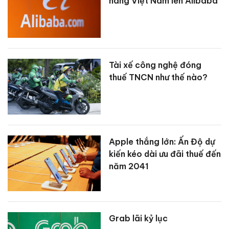
hàng Việt Nam lên Alibaba
Tài xế công nghệ đóng
thuế TNCN như thế nào?
Apple thắng lớn: Ấn Độ dự
kiến kéo dài ưu đãi thuế đến
năm 2041
Grab lãi kỷ lục