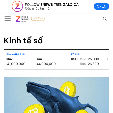
FOLLOW
ZNEWS
TRÊN
ZALO OA
OPEN
Cập nhật tin mới
Kinh tế số
GIÁ VÀNG SJC
TỶ GIÁ
Mua
Bán
USD
Mua
26,030
EU
141,000,000
144,000,000
Bán
26,390