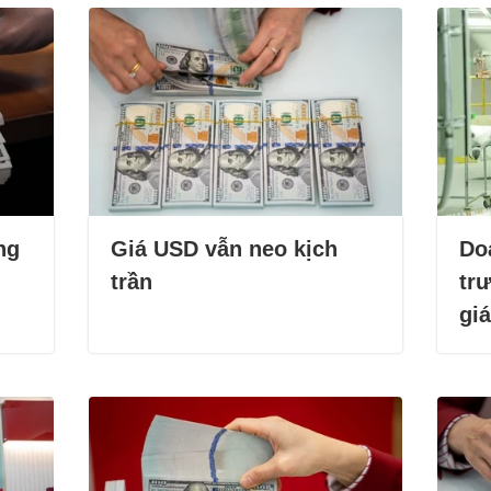
ng
Giá USD vẫn neo kịch
Do
trần
trư
giá