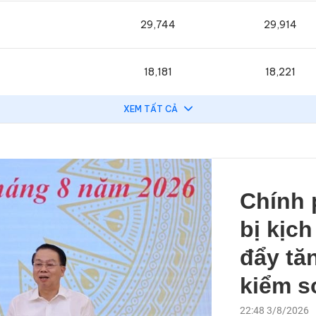
29,744
29,914
18,181
18,221
XEM TẤT CẢ
Chính 
bị kịc
đẩy tă
kiểm s
22:48 3/8/2026