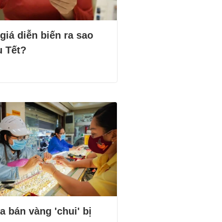
giá diễn biến ra sao
u Tết?
 bán vàng 'chui' bị