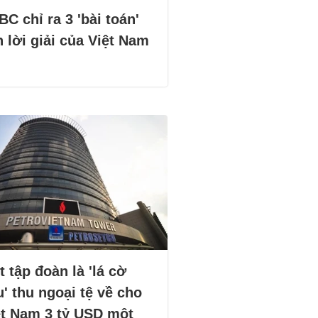
C chỉ ra 3 'bài toán'
 lời giải của Việt Nam
 tập đoàn là 'lá cờ
' thu ngoại tệ về cho
ệt Nam 3 tỷ USD một