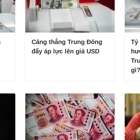
n
Căng thẳng Trung Đông
Tỷ
đẩy áp lực lên giá USD
hư
Tr
gì