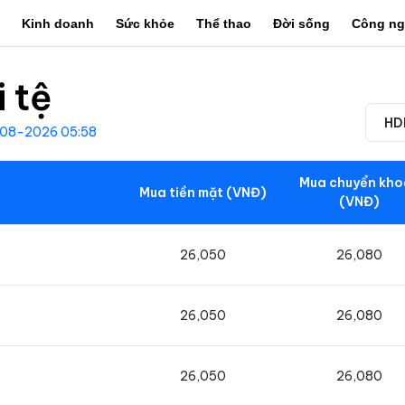
Kinh doanh
Sức khỏe
Thể thao
Đời sống
Công ng
 tệ
HD
08-2026 05:58
Mua chuyển kho
Mua tiền mặt (VNĐ)
(VNĐ)
26,050
26,080
26,050
26,080
26,050
26,080