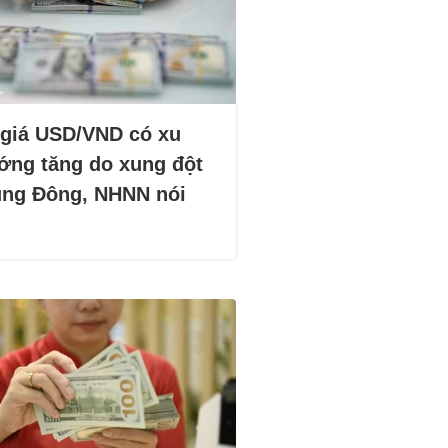
 giá USD/VND có xu
ớng tăng do xung đột
ung Đông, NHNN nói
?