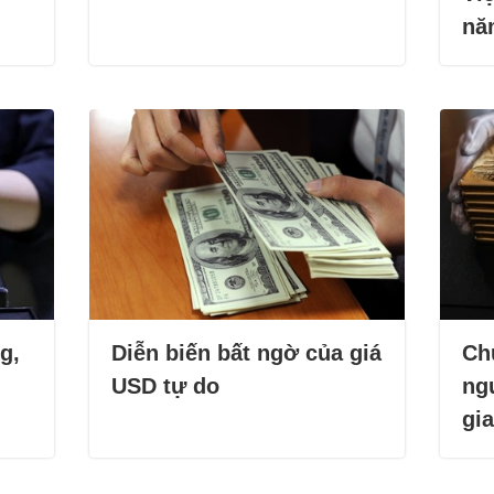
nă
g,
Diễn biến bất ngờ của giá
Ch
USD tự do
ng
gia