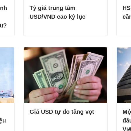
ỉnh
Tỷ giá trung tâm
HSB
USD/VND cao kỷ lục
cần
ếu?
Giá USD tự do tăng vọt
Một
ệu
đầu
Vi