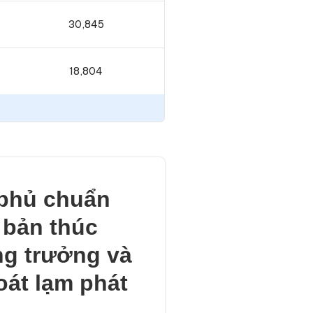
30,845
18,804
phủ chuẩn
h bản thúc
ng trưởng và
oát lạm phát