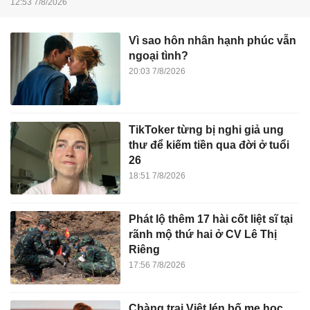
12:53 7/8/2026
Vì sao hôn nhân hạnh phúc vẫn
ngoại tình?
20:03 7/8/2026
TikToker từng bị nghi giả ung
thư để kiếm tiền qua đời ở tuổi
26
18:51 7/8/2026
Phát lộ thêm 17 hài cốt liệt sĩ tại
rãnh mộ thứ hai ở CV Lê Thị
Riêng
17:56 7/8/2026
Chàng trai Việt lén bố mẹ học