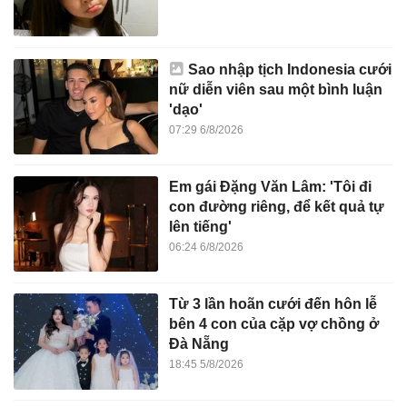
Sao nhập tịch Indonesia cưới
nữ diễn viên sau một bình luận
'dạo'
07:29 6/8/2026
Em gái Đặng Văn Lâm: 'Tôi đi
con đường riêng, để kết quả tự
lên tiếng'
06:24 6/8/2026
Từ 3 lần hoãn cưới đến hôn lễ
bên 4 con của cặp vợ chồng ở
Đà Nẵng
18:45 5/8/2026