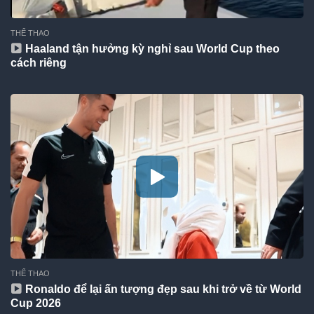
THỂ THAO
Haaland tận hưởng kỳ nghỉ sau World Cup theo
cách riêng
THỂ THAO
Ronaldo để lại ấn tượng đẹp sau khi trở về từ World
Cup 2026