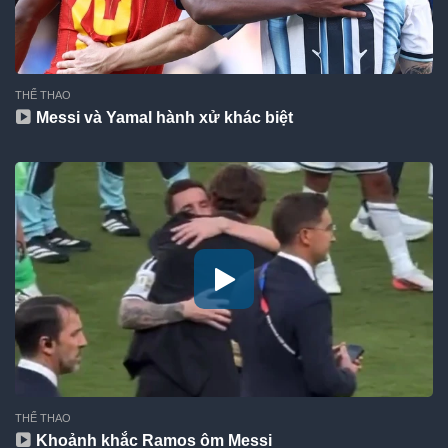
THỂ THAO
Messi và Yamal hành xử khác biệt
THỂ THAO
Khoảnh khắc Ramos ôm Messi