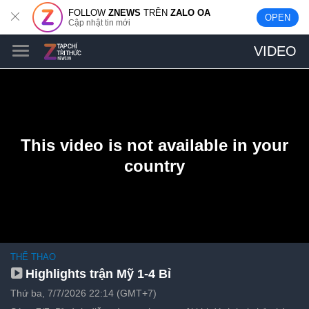
FOLLOW
ZNEWS
TRÊN
ZALO OA
OPEN
Cập nhật tin mới
VIDEO
THỂ THAO
Highlights trận Mỹ 1-4 Bỉ
Thứ ba, 7/7/2026 22:14 (GMT+7)