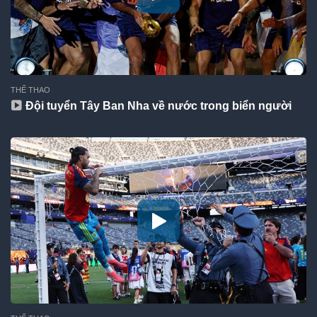
THỂ THAO
Đội tuyển Tây Ban Nha về nước trong biển người