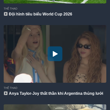
THỂ THAO
Đội hình tiêu biểu World Cup 2026
THỂ THAO
Anya Taylor-Joy thất thần khi Argentina thủng lưới