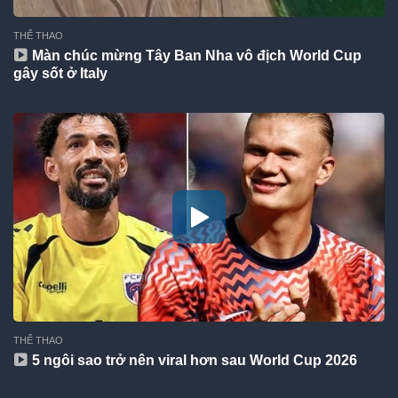
THỂ THAO
Màn chúc mừng Tây Ban Nha vô địch World Cup
gây sốt ở Italy
THỂ THAO
5 ngôi sao trở nên viral hơn sau World Cup 2026