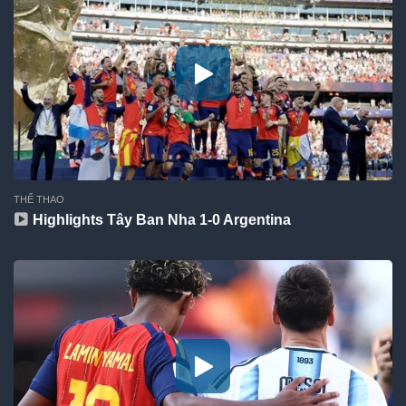
THỂ THAO
Highlights Tây Ban Nha 1-0 Argentina