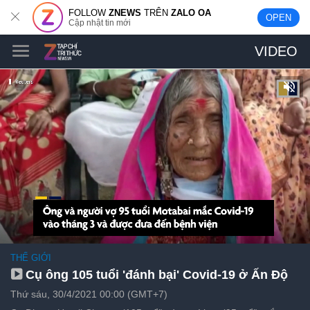
FOLLOW
ZNEWS
TRÊN
ZALO OA
OPEN
Cập nhật tin mới
VIDEO
THẾ GIỚI
Cụ ông 105 tuổi 'đánh bại' Covid-19 ở Ấn Độ
Thứ sáu, 30/4/2021 00:00 (GMT+7)