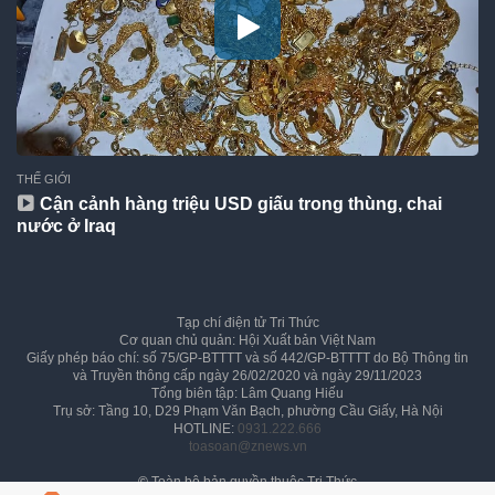
THẾ GIỚI
Cận cảnh hàng triệu USD giấu trong thùng, chai
nước ở Iraq
Tạp chí điện tử Tri Thức
Cơ quan chủ quản: Hội Xuất bản Việt Nam
Giấy phép báo chí: số 75/GP-BTTTT và số 442/GP-BTTTT do Bộ Thông tin
và Truyền thông cấp ngày 26/02/2020 và ngày 29/11/2023
Tổng biên tập: Lâm Quang Hiếu
Trụ sở: Tầng 10, D29 Phạm Văn Bạch, phường Cầu Giấy, Hà Nội
HOTLINE:
0931.222.666
toasoan@znews.vn
©
Toàn bộ bản quyền thuộc Tri Thức