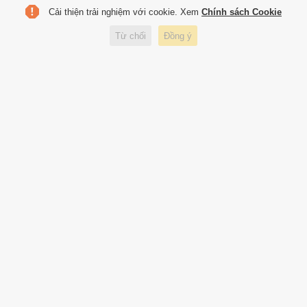
Cải thiện trải nghiệm với cookie. Xem
Chính sách Cookie
Jun Vũ mắc lỗi khi diện trang
Từ chối
Đồng ý
phục vải sheer mỏng
Dàn sao góp mặt tại lễ khai
trương cửa hàng Maison
Kitsuné Takashimaya
Thùy Tiên bị chê
Khi Thùy Tiên, Uyển Ân bộc lộ