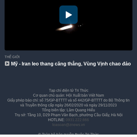
THẾ GIỚI
Mỹ - Iran leo thang căng thẳng, Vùng Vịnh chao đảo
Tạp chí điện tử Tri Thức
Cơ quan chủ quản: Hội Xuất bản Việt Nam
Giấy phép báo chí: số 75/GP-BTTTT và số 442/GP-BTTTT do Bộ Thông tin
và Truyền thông cấp ngày 26/02/2020 và ngày 29/11/2023
Tổng biên tập: Lâm Quang Hiếu
Trụ sở: Tầng 10, D29 Phạm Văn Bạch, phường Cầu Giấy, Hà Nội
HOTLINE:
0931.222.666
toasoan@znews.vn
©
Toàn bộ bản quyền thuộc Tri Thức