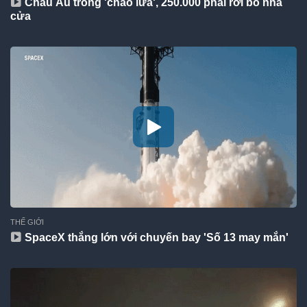
Châu Âu trong 'chảo lửa', 250.000 phải rời bỏ nhà
cửa
THẾ GIỚI
SpaceX thắng lớn với chuyến bay 'Số 13 may mắn'