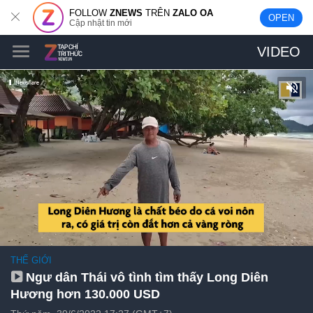
FOLLOW
ZNEWS
TRÊN
ZALO OA
OPEN
Cập nhật tin mới
VIDEO
THẾ GIỚI
Ngư dân Thái vô tình tìm thấy Long Diên
Hương hơn 130.000 USD