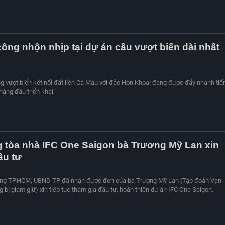
công nhộn nhịp tại dự án cầu vượt biển dài nhất
 vượt biển kết nối đất liền Cà Mau với đảo Hòn Khoai đang được đẩy nhanh tiế
háng đầu triển khai.
g tòa nhà IFC One Saigon bà Trương Mỹ Lan xin
ầu tư
ng TP.HCM, UBND TP đã nhận được đơn của bà Trương Mỹ Lan (Tập đoàn Vạn
 bị giam giữ) xin tiếp tục tham gia đầu tư, hoàn thiện dự án IFC One Saigon.