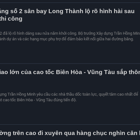
g số 2 sân bay Long Thành lộ rõ hình hài sau
thi công
 đã lộ rõ hình dáng sau nửa năm khởi công. Bộ trưởng Xây dựng Trần Hồng Mi
ành dự án và các hạng mục phụ trợ để đảm bảo kết nối giữa hai đường băng.
iao lớn của cao tốc Biên Hòa - Vũng Tàu sắp thô
ựng Trần Hồng Minh yêu cầu các nhà thầu dốc toàn lực, quyết tâm cao nhất để
ật cao tốc Biên Hòa - Vũng Tàu đúng tiến độ.
ng trên cao đi xuyên qua hàng chục nghìn căn