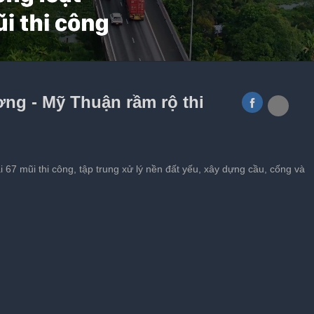
ầu Giây - Tân Phú sau 10 tháng
ng - Mỹ Thuận rầm rộ thi
i 67 mũi thi công, tập trung xử lý nền đất yếu, xây dựng cầu, cống và