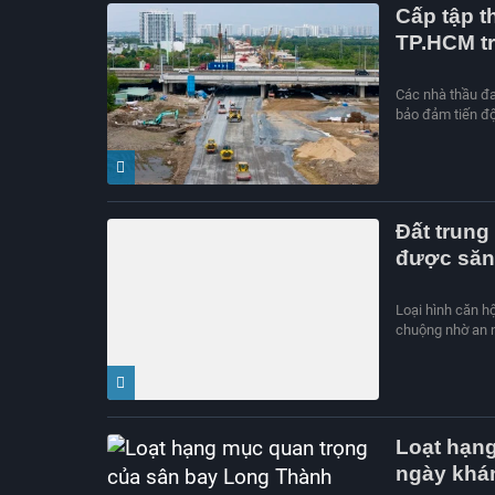
Cấp tập t
TP.HCM t
Các nhà thầu đan
bảo đảm tiến độ
Đất trung
được săn
Loại hình căn h
chuộng nhờ an n
Loạt hạn
ngày khá