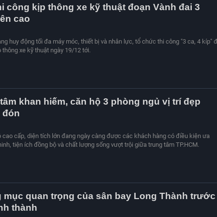
hi công kịp thông xe kỹ thuật đoạn Vành đai 3
rên cao
g huy động tối đa máy móc, thiết bị và nhân lực, tổ chức thi công "3 ca, 4 kíp" 
 thông xe kỹ thuật ngày 19/12 tới.
 tâm khan hiếm, căn hộ 3 phòng ngủ vị trí đẹp
 đón
ộ cao cấp, diện tích lớn đang ngày càng được các khách hàng có điều kiện ưa
inh, tiện ích đồng bộ và chất lượng sống vượt trội giữa trung tâm TP.HCM.
g mục quan trọng của sân bay Long Thành trước
nh thành