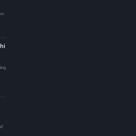
ăm.
hi
háng
bố