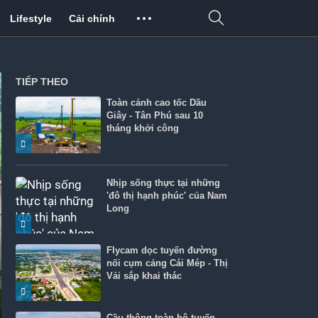
Lifestyle
Cải chính
TIẾP THEO
Toàn cảnh cao tốc Dầu
Giây - Tân Phú sau 10
tháng khởi công
Nhịp sống thực tại những
'đô thị hạnh phúc' của Nam
Long
Flycam dọc tuyến đường
nối cụm cảng Cái Mép - Thị
Vải sắp khai thác
Cầu thông toàn bộ tuyến