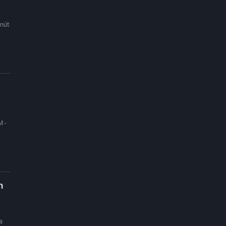
 nút
M -
h
a