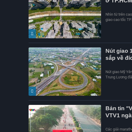
ở TP.HC
Nhìn từ trên ca
giao cao tốc TP
Nút giao 
sắp về đí
Nút giao Mỹ Yên
Trung Lương đã 
Bản tin "
VTV1 ngà
Các giải marath