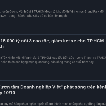
M
o, tuyến đường Vành đai 3 TP.HCM đoạn từ khu đô thị Vinhomes Grand Park đến
.HCM - Long Thành - Dầu Giây đã cơ bản liền mạch.
115.000 tỷ nối 3 cao tốc, giảm kẹt xe cho TP.HCM
ch
 (Tây Ninh) kết nối Vành đai 3 TP.HCM, cao tốc Bến Lức - Long Thành và TP.HC
hoàn thiện các hạng mục quan trọng, sẵn sàng thông xe cuối năm nay.
Vươn tầm Doanh nghiệp Việt" phát sóng trên kên
y 10/10
on quy mô hàng chục nghìn người đã trở thành minh chứng cho sự đồng lòng củ