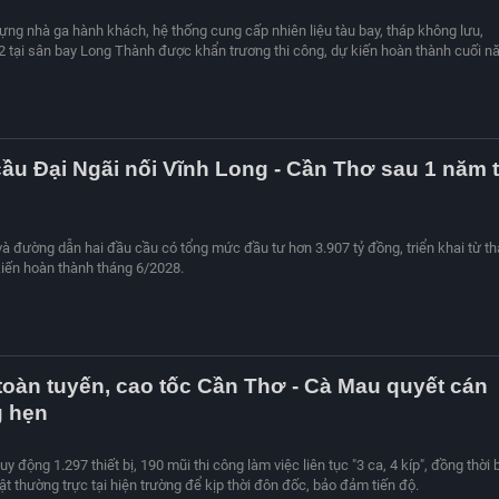
dựng nhà ga hành khách, hệ thống cung cấp nhiên liệu tàu bay, tháp không lưu,
 tại sân bay Long Thành được khẩn trương thi công, dự kiến hoàn thành cuối n
cầu Đại Ngãi nối Vĩnh Long - Cần Thơ sau 1 năm t
và đường dẫn hai đầu cầu có tổng mức đầu tư hơn 3.907 tỷ đồng, triển khai từ t
iến hoàn thành tháng 6/2028.
toàn tuyến, cao tốc Cần Thơ - Cà Mau quyết cán
g hẹn
y động 1.297 thiết bị, 190 mũi thi công làm việc liên tục "3 ca, 4 kíp", đồng thời 
uật thường trực tại hiện trường để kịp thời đôn đốc, bảo đảm tiến độ.