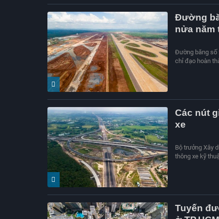
Đường băn
nửa năm 
Đường băng số 2
chỉ đạo hoàn th
Các nút g
xe
Bộ trưởng Xây d
thông xe kỹ thu
Tuyến đườ