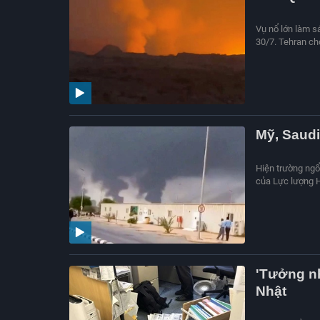
Vụ nổ lớn làm s
30/7. Tehran ch
Mỹ, Saudi
Hiện trường ngổ
của Lực lượng H
'Tưởng n
Nhật