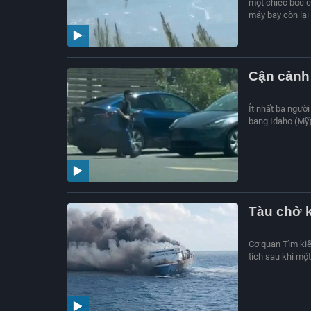
một chiếc bốc c
máy bay còn lại
Cận cảnh 
Ít nhất ba ngườ
bang Idaho (Mỹ)
Tàu chở k
Cơ quan Tìm kiế
tích sau khi mộ