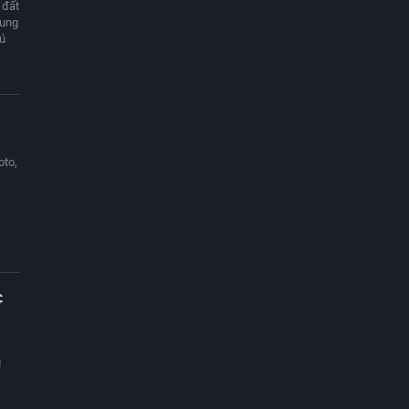
 đất
hung
rú
oto,
c
g