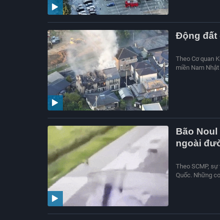
Động đất 
Theo Cơ quan Kh
miền Nam Nhật Bả
Bão Noul 
ngoài đư
Theo SCMP, sự v
Quốc. Những cơn