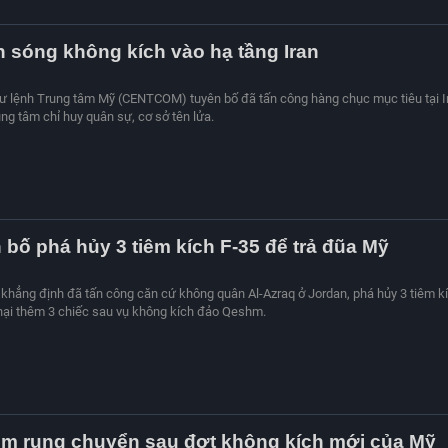
 sóng không kích vào hạ tầng Iran
ư lệnh Trung tâm Mỹ (CENTCOM) tuyên bố đã tấn công hàng chục mục tiêu tại I
ng tâm chỉ huy quân sự, cơ sở tên lửa.
n bố phá hủy 3 tiêm kích F-35 để trả đũa Mỹ
khẳng định đã tấn công căn cứ không quân Al-Azraq ở Jordan, phá hủy 3 tiêm k
hại thêm 3 chiếc sau vụ không kích đảo Qeshm.
m rung chuyển sau đợt không kích mới của Mỹ