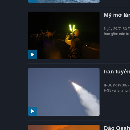
Mỹ mở làn
Ngày 29/7, Bộ T
bao gồm các tru
Iran tuyê
IRGC ngày 30/7 
F-35 và làm hư 
Đảo Qesh