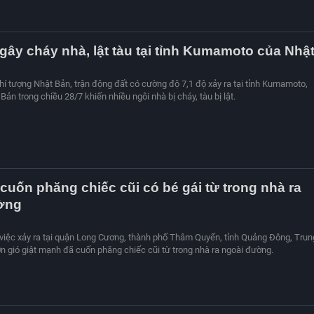
gây cháy nhà, lật tàu tại tỉnh Kumamoto của Nhậ
í tượng Nhật Bản, trận động đất có cường độ 7,1 độ xảy ra tại tỉnh Kumamoto,
n trong chiều 28/7 khiến nhiều ngôi nhà bị cháy, tàu bị lật.
cuốn phăng chiếc cũi có bé gái từ trong nhà ra
ờng
iệc xảy ra tại quận Long Cương, thành phố Thâm Quyến, tỉnh Quảng Đông, Trun
 gió giật mạnh đã cuốn phăng chiếc cũi từ trong nhà ra ngoài đường.