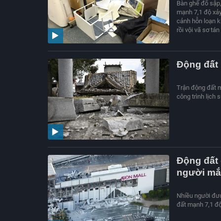
Bàn ghế đổ sập,
mạnh 7,1 độ xảy
cảnh hỗn loạn k
rồi vội vã sơ tán
Động đất 
Trận động đất 
công trình lịch 
Động đất 
người mắ
Nhiều người đượ
đất mạnh 7,1 độ