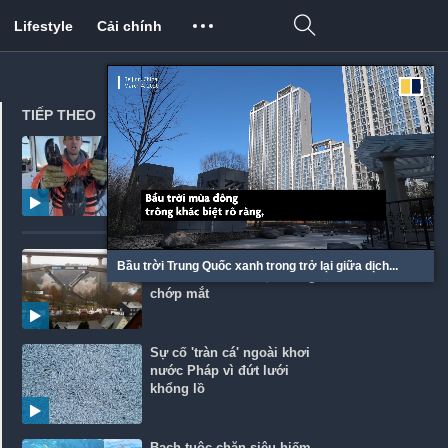
Lifestyle
Cải chính
TIẾP THEO
Bắt được tôm hùm khổng
lồ hơn 100 tuổi, ngư dân
thả lại xuống biển
120 kg thuốc nổ khiến cây
Bầu trời Trung Quốc xanh trong trở lại giữa dịch...
cầu cao 70 m vỡ vụn trong
chớp mắt
Sự cố 'tràn cá' ngoài khơi
nước Pháp vì đứt lưới
khổng lồ
Bạch tuộc chăn siêu hiếm