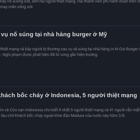
háy rơi xuống đất, làm hai người thiệt mạng. Hai thành viên phi hành đoàn trên c
 may mắn sống sót.
vụ nổ súng tại nhà hàng burger ở Mỹ
i thiệt mạng và bảy người bị thương sau vụ xả súng tại nhà hàng In-N-Out Burger 
. Nghi phạm được phát hiện đã tử vong gần hiện trường.
hách bốc cháy ở Indonesia, 5 người thiệt mạng
m và Cứu nạn Indonesia cho biết ít nhất 5 người thiệt mạng và 41 người vẫn mất
t tàu chở khách bốc cháy ngoài khơi đảo Madura của nước này hôm 2/8.