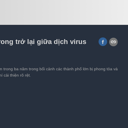
ổng lồ hơn 100 tuổi, ngư dân thả
ong trở lại giữa dịch virus
m trong ba năm trong bối cảnh các thành phố lớn bị phong tỏa và
cải thiện rõ rệt.