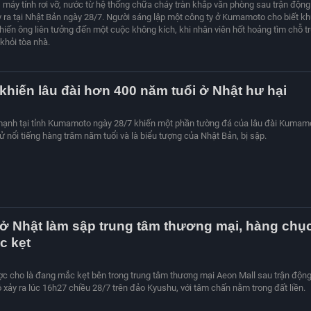
 máy tính rơi vỡ, nước từ hệ thống chữa cháy tràn khắp văn phòng sau trận động
 ra tại Nhật Bản ngày 28/7. Người sáng lập một công ty ở Kumamoto cho biết k
hiến ông liên tưởng đến một cuộc không kích, khi nhân viên hốt hoảng tìm chỗ t
 khỏi tòa nhà.
khiến lâu đài hơn 400 năm tuổi ở Nhật hư hại
mạnh tại tỉnh Kumamoto ngày 28/7 khiến một phần tường đá của lâu đài Kumam
sử nổi tiếng hàng trăm năm tuổi và là biểu tượng của Nhật Bản, bị sập.
ở Nhật làm sập trung tâm thương mại, hàng chụ
c kẹt
c cho là đang mắc kẹt bên trong trung tâm thương mại Aeon Mall sau trận độn
 xảy ra lúc 16h27 chiều 28/7 trên đảo Kyushu, với tâm chấn nằm trong đất liền.