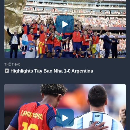
THỂ THAO
Highlights Tây Ban Nha 1-0 Argentina