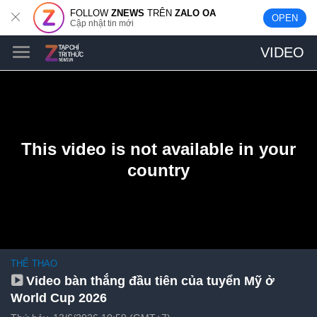
FOLLOW
ZNEWS
TRÊN
ZALO OA
OPEN
Cập nhật tin mới
VIDEO
THỂ THAO
Video bàn thắng đầu tiên của tuyển Mỹ ở
World Cup 2026