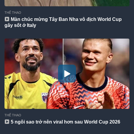
THỂ THAO
Màn chúc mừng Tây Ban Nha vô địch World Cup
gây sốt ở Italy
THỂ THAO
5 ngôi sao trở nên viral hơn sau World Cup 2026