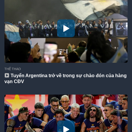
THỂ THAO
Tuyển Argentina trở về trong sự chào đón của hàng
vạn CĐV