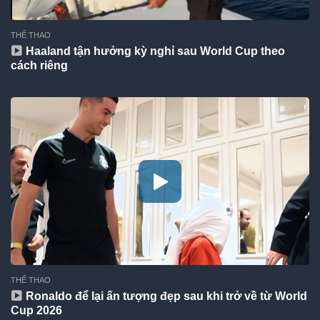
THỂ THAO
Haaland tận hưởng kỳ nghỉ sau World Cup theo
cách riêng
THỂ THAO
Ronaldo để lại ấn tượng đẹp sau khi trở về từ World
Cup 2026