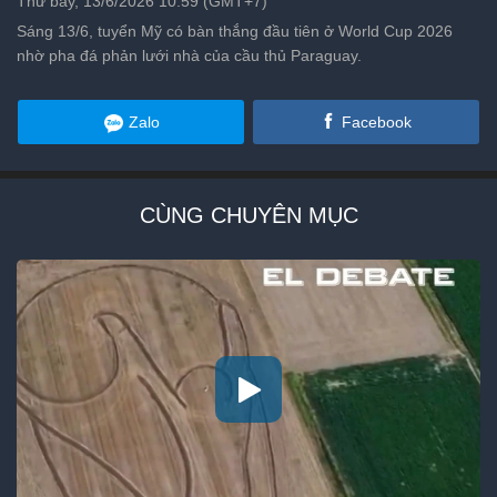
Thứ bảy, 13/6/2026 10:59 (GMT+7)
Sáng 13/6, tuyển Mỹ có bàn thắng đầu tiên ở World Cup 2026
nhờ pha đá phản lưới nhà của cầu thủ Paraguay.
Zalo
Facebook