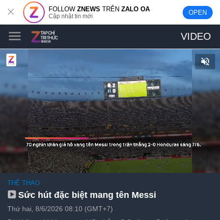
FOLLOW
ZNEWS
TRÊN
ZALO OA
OPEN
Cập nhật tin mới
VIDEO
THỂ THAO
Sức hút đặc biệt mang tên Messi
Thứ hai, 8/6/2026 08:10 (GMT+7)