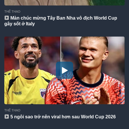
THỂ THAO
Màn chúc mừng Tây Ban Nha vô địch World Cup
gây sốt ở Italy
THỂ THAO
5 ngôi sao trở nên viral hơn sau World Cup 2026