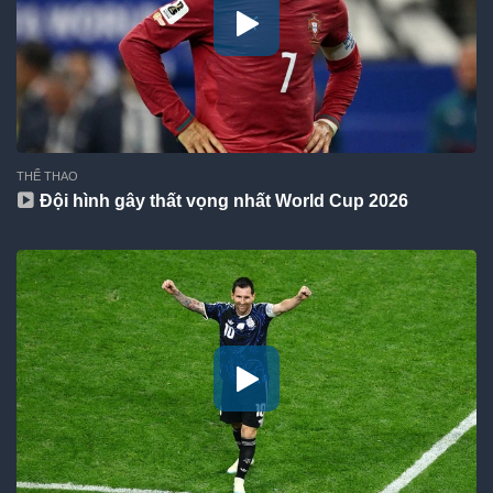
THỂ THAO
Đội hình gây thất vọng nhất World Cup 2026