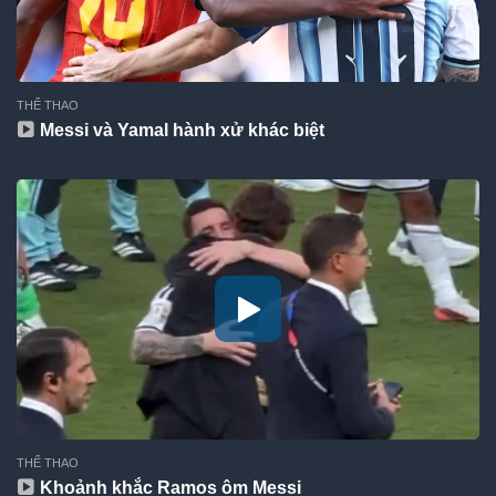
THỂ THAO
Messi và Yamal hành xử khác biệt
THỂ THAO
Khoảnh khắc Ramos ôm Messi