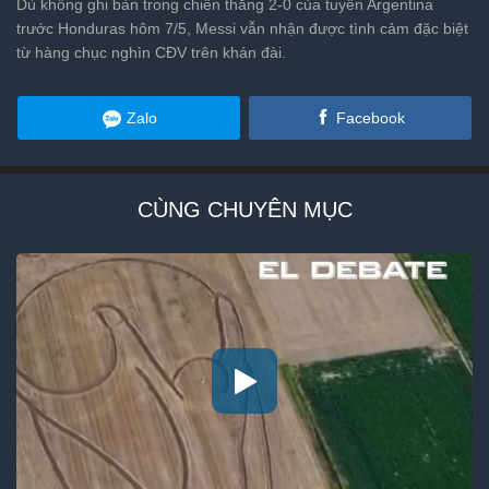
Dù không ghi bàn trong chiến thắng 2-0 của tuyển Argentina
trước Honduras hôm 7/5, Messi vẫn nhận được tình cảm đặc biệt
từ hàng chục nghìn CĐV trên khán đài.
Zalo
Facebook