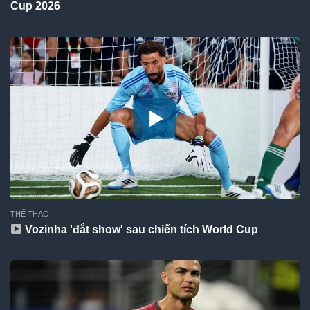
Cup 2026
THỂ THAO
Vozinha 'đắt show' sau chiến tích World Cup