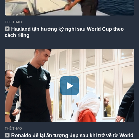
THỂ THAO
Haaland tận hưởng kỳ nghỉ sau World Cup theo
cách riêng
THỂ THAO
Ronaldo để lại ấn tượng đẹp sau khi trở về từ World