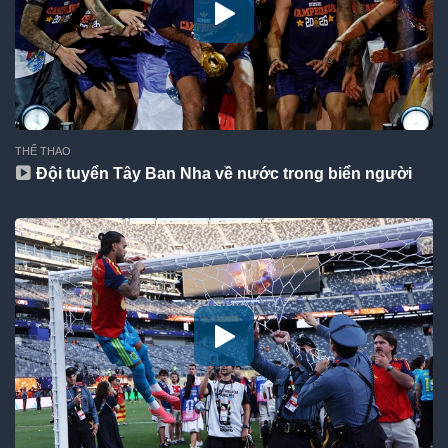
THỂ THAO
Đội tuyển Tây Ban Nha về nước trong biển người