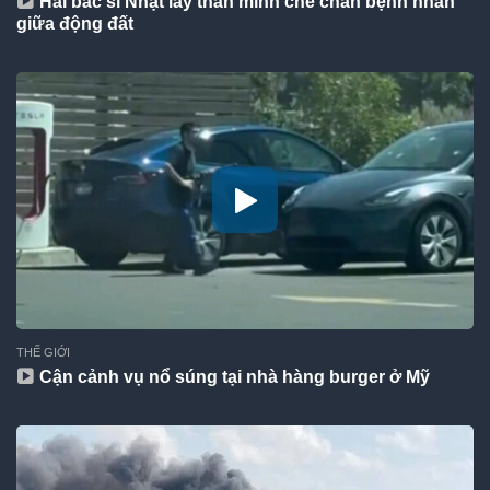
Hai bác sĩ Nhật lấy thân mình che chắn bệnh nhân
giữa động đất
THẾ GIỚI
Cận cảnh vụ nổ súng tại nhà hàng burger ở Mỹ