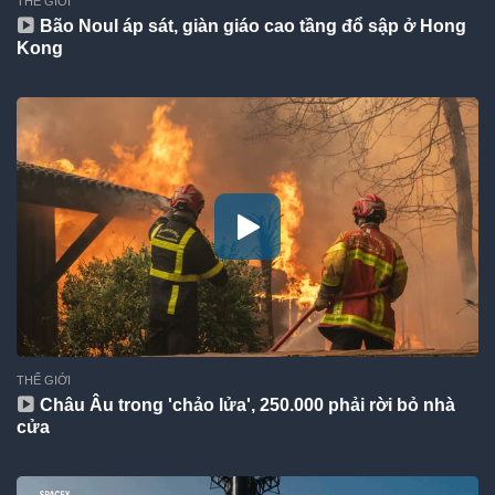
THẾ GIỚI
Bão Noul áp sát, giàn giáo cao tầng đổ sập ở Hong
Kong
THẾ GIỚI
Châu Âu trong 'chảo lửa', 250.000 phải rời bỏ nhà
cửa