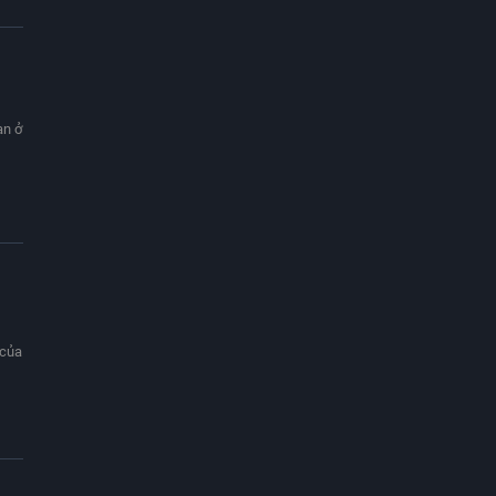
an ở
 của