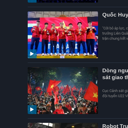
Quốc Huy 
"Cởi bỏ áp lực,
trưởng Liên Quâ
trận chung kết
Dòng ngườ
sát giao 
Cục Cảnh sát gi
đội tuyển U22 V
Robot Tr