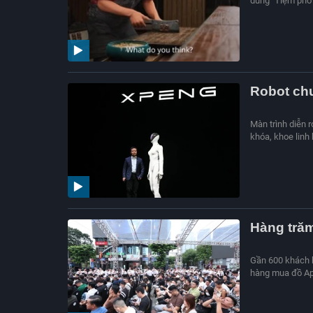
dung "Tiệm phở 
Robot chu
Màn trình diễn 
khóa, khoe linh
Hàng trăm
Gần 600 khách 
hàng mua đồ App