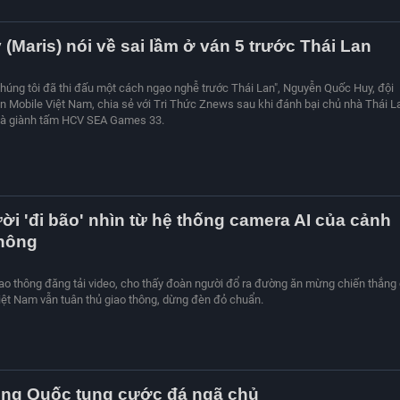
(Maris) nói về sai lầm ở ván 5 trước Thái Lan
 chúng tôi đã thi đấu một cách ngạo nghễ trước Thái Lan", Nguyễn Quốc Huy, đội
n Mobile Việt Nam, chia sẻ với Tri Thức Znews sau khi đánh bại chủ nhà Thái L
 và giành tấm HCV SEA Games 33.
i 'đi bão' nhìn từ hệ thống camera AI của cảnh
thông
ao thông đăng tải video, cho thấy đoàn người đổ ra đường ăn mừng chiến thắng
iệt Nam vẫn tuân thủ giao thông, dừng đèn đỏ chuẩn.
ung Quốc tung cước đá ngã chủ