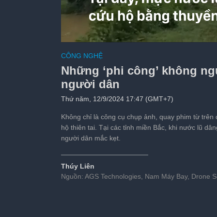
Trên tay Galaxy Z F
CÔNG NGHỆ
chơi
Những ‘phi công’ không ngư
Tiếp theo sau:
s
người dân
Thứ năm, 12/9/2024 17:47 (GMT+7)
Không chỉ là công cụ chụp ảnh, quay phim từ trên 
hộ thiên tai. Tại các tỉnh miền Bắc, khi nước lũ d
người dân mắc kẹt.
Thúy Liên
Nguồn: AGS Technologies, Nam Máy Bay, Drone 