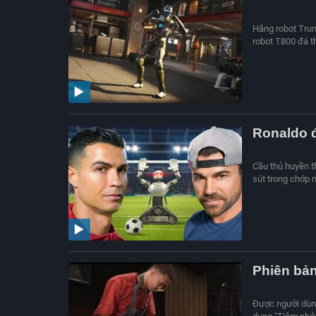
Hãng robot Trun
robot T800 đá t
Ronaldo đ
Cầu thủ huyền t
sút trong chớp 
Phiên bản
Được người dùng