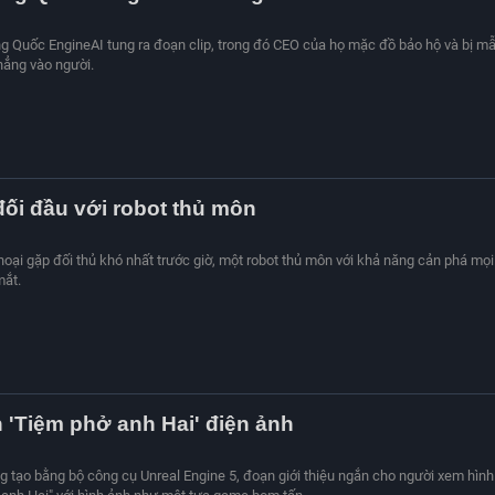
g Quốc EngineAI tung ra đoạn clip, trong đó CEO của họ mặc đồ bảo hộ và bị m
hẳng vào người.
ối đầu với robot thủ môn
hoại gặp đối thủ khó nhất trước giờ, một robot thủ môn với khả năng cản phá mọi
mắt.
 'Tiệm phở anh Hai' điện ảnh
 tạo bằng bộ công cụ Unreal Engine 5, đoạn giới thiệu ngắn cho người xem hình