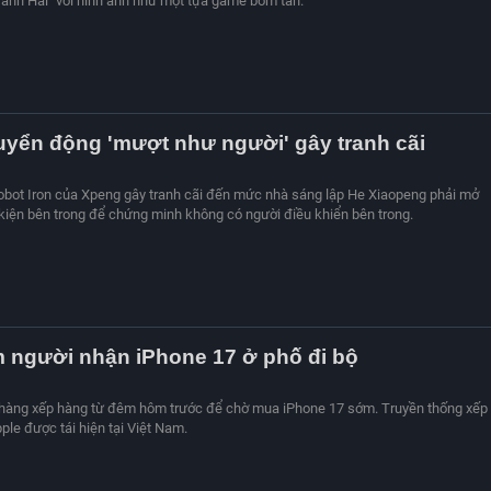
anh Hai" với hình ảnh như một tựa game bom tấn.
yển động 'mượt như người' gây tranh cãi
robot Iron của Xpeng gây tranh cãi đến mức nhà sáng lập He Xiaopeng phải mở
 kiện bên trong để chứng minh không có người điều khiển bên trong.
 người nhận iPhone 17 ở phố đi bộ
hàng xếp hàng từ đêm hôm trước để chờ mua iPhone 17 sớm. Truyền thống xếp
le được tái hiện tại Việt Nam.