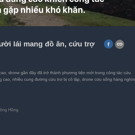
old8: Chiếc máy gập thay đổi cuộc
ời lái mang đồ ăn, cứu trợ
cao, drone gần đây đã trở thành phương tiện mới trong công tác cứu
âng cao, nhiều cung đường cứu trợ bị cô lập, drone cứu sống hàng nghìn
Sông Hồng