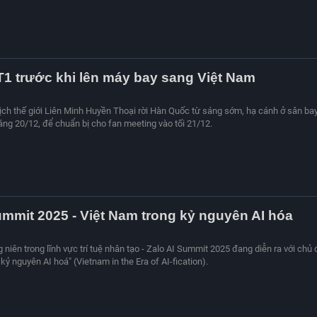
T1 trước khi lên máy bay sang Việt Nam
ch thế giới Liên Minh Huyền Thoại rời Hàn Quốc từ sáng sớm, hạ cánh ở sân ba
sáng 20/12, để chuẩn bị cho fan meeting vào tối 21/12.
ummit 2025 - Việt Nam trong kỷ nguyên AI hóa
niên trong lĩnh vực trí tuệ nhân tạo - Zalo AI Summit 2025 đang diễn ra với chủ 
kỷ nguyên AI hoá" (Vietnam in the Era of AI-fication).