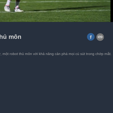
old8: Chiếc máy gập thay đổi cuộc
thủ môn
ờ, một robot thủ môn với khả năng cản phá mọi cú sút trong chớp mắt.