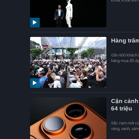
khóa, khoe linh
Hàng trăm
Gần 600 khách 
hàng mua đồ App
Cận cảnh 
64 triệu
Sắc cam mới củ
vàng, xanh, xám