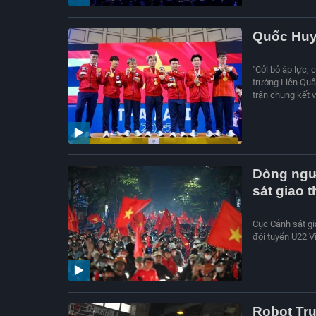
Quốc Huy 
"Cởi bỏ áp lực,
trưởng Liên Quâ
trận chung kết
Dòng ngườ
sát giao 
Cục Cảnh sát gi
đội tuyển U22 V
Robot Tr