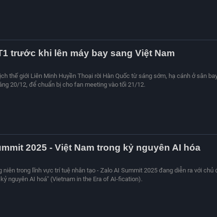
T1 trước khi lên máy bay sang Việt Nam
ch thế giới Liên Minh Huyền Thoại rời Hàn Quốc từ sáng sớm, hạ cánh ở sân ba
sáng 20/12, để chuẩn bị cho fan meeting vào tối 21/12.
ummit 2025 - Việt Nam trong kỷ nguyên AI hóa
niên trong lĩnh vực trí tuệ nhân tạo - Zalo AI Summit 2025 đang diễn ra với chủ 
kỷ nguyên AI hoá" (Vietnam in the Era of AI-fication).