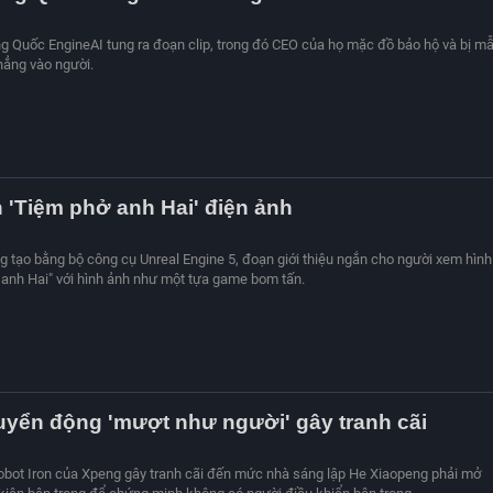
g Quốc EngineAI tung ra đoạn clip, trong đó CEO của họ mặc đồ bảo hộ và bị m
hẳng vào người.
 'Tiệm phở anh Hai' điện ảnh
 tạo bằng bộ công cụ Unreal Engine 5, đoạn giới thiệu ngắn cho người xem hình
anh Hai" với hình ảnh như một tựa game bom tấn.
yển động 'mượt như người' gây tranh cãi
robot Iron của Xpeng gây tranh cãi đến mức nhà sáng lập He Xiaopeng phải mở