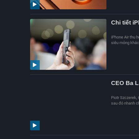
Chi tiết 
iPhone Air thu h
siêu mỏng khác 
CEO Ba La
Piotr Szczerek,
sau đó nhanh ch