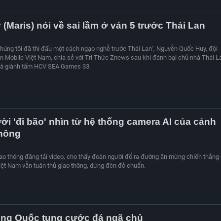
(Maris) nói về sai lầm ở ván 5 trước Thái Lan
 chúng tôi đã thi đấu một cách ngạo nghễ trước Thái Lan", Nguyễn Quốc Huy, đội
n Mobile Việt Nam, chia sẻ với Tri Thức Znews sau khi đánh bại chủ nhà Thái L
 và giành tấm HCV SEA Games 33.
i 'đi bão' nhìn từ hệ thống camera AI của cảnh
thông
ao thông đăng tải video, cho thấy đoàn người đổ ra đường ăn mừng chiến thắng
iệt Nam vẫn tuân thủ giao thông, dừng đèn đỏ chuẩn.
ung Quốc tung cước đá ngã chủ