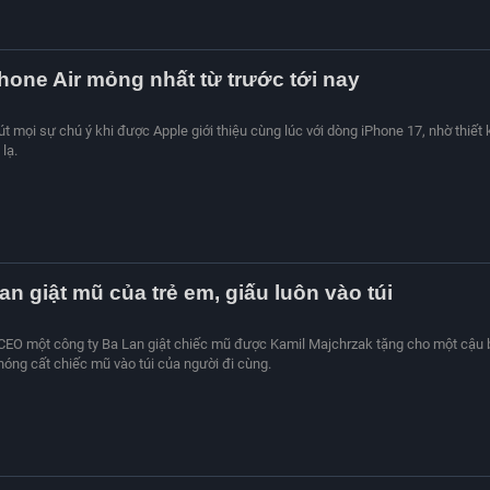
iPhone Air mỏng nhất từ trước tới nay
út mọi sự chú ý khi được Apple giới thiệu cùng lúc với dòng iPhone 17, nhờ thiết 
lạ.
n giật mũ của trẻ em, giấu luôn vào túi
 CEO một công ty Ba Lan giật chiếc mũ được Kamil Majchrzak tặng cho một cậu 
óng cất chiếc mũ vào túi của người đi cùng.