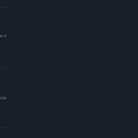
an ở
 của