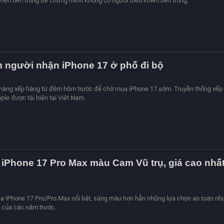
 kiện bên trong để chứng minh không có người điều khiển bên trong.
 người nhận iPhone 17 ở phố đi bộ
hàng xếp hàng từ đêm hôm trước để chờ mua iPhone 17 sớm. Truyền thống xếp
le được tái hiện tại Việt Nam.
iPhone 17 Pro Max màu Cam Vũ trụ, giá cao nhấ
a iPhone 17 Pro/Pro Max nổi bật, sáng màu hơn hẳn những lựa chọn an toàn nh
 của các năm trước.