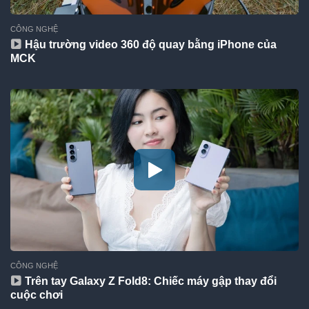
CÔNG NGHỆ
Hậu trường video 360 độ quay bằng iPhone của
MCK
CÔNG NGHỆ
Trên tay Galaxy Z Fold8: Chiếc máy gập thay đổi
cuộc chơi