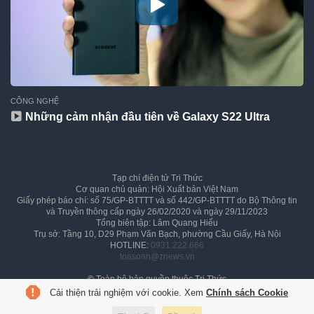
CÔNG NGHỆ
Những cảm nhận đầu tiên về Galaxy S22 Ultra
Tạp chí điện tử Tri Thức
Cơ quan chủ quản: Hội Xuất bản Việt Nam
Giấy phép báo chí: số 75/GP-BTTTT và số 442/GP-BTTTT do Bộ Thông tin
và Truyền thông cấp ngày 26/02/2020 và ngày 29/11/2023
Tổng biên tập: Lâm Quang Hiếu
Trụ sở: Tầng 10, D29 Phạm Văn Bạch, phường Cầu Giấy, Hà Nội
HOTLINE:
0931.222.666
toasoan@znews.vn
©
Toàn bộ bản quyền thuộc Tri Thức
Cải thiện trải nghiệm với cookie. Xem
Chính sách Cookie