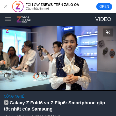
FOLLOW
ZNEWS
TRÊN
ZALO OA
OPEN
Cập nhật tin mới
VIDEO
CÔNG NGHỆ
Galaxy Z Fold6 và Z Flip6: Smartphone gập
tốt nhất của Samsung