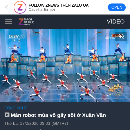
FOLLOW
ZNEWS
TRÊN
ZALO OA
OPEN
Cập nhật tin mới
VIDEO
CÔNG NGHỆ
Màn robot múa võ gây sốt ở Xuân Vãn
Thứ ba, 17/2/2026 09:33 (GMT+7)