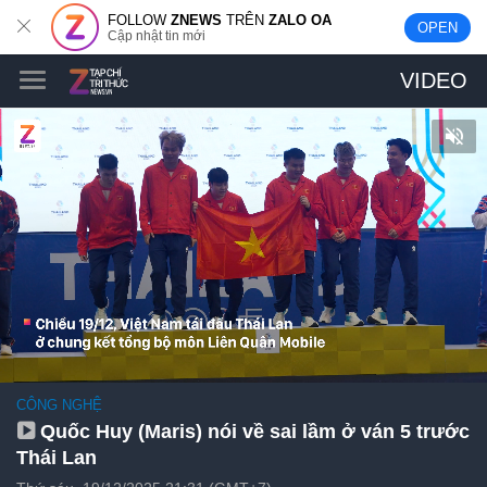
FOLLOW
ZNEWS
TRÊN
ZALO OA
OPEN
Cập nhật tin mới
VIDEO
CÔNG NGHỆ
Quốc Huy (Maris) nói về sai lầm ở ván 5 trước
Thái Lan