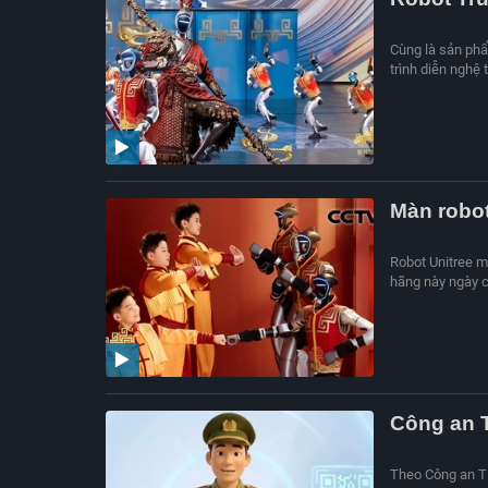
Cùng là sản phẩ
trình diễn nghệ 
Màn robo
Robot Unitree m
hãng này ngày c
Công an 
Theo Công an TP