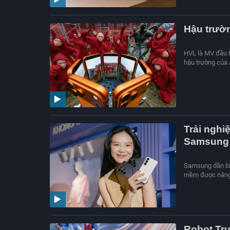
Hậu trườ
HVL là MV đầu t
hậu trường của 
Trải nghi
Samsung
Samsung dần biế
mềm được nâng c
Robot Tr