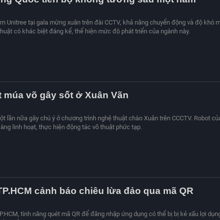
m Unitree tại gala mừng xuân trên đài CCTV, khả năng chuyển động và độ khó 
thuật có khác biệt đáng kể, thể hiện mức độ phát triển của ngành này.
t múa võ gây sốt ở Xuân Vãn
ột lần nữa gây chú ý ở chương trình nghệ thuật chào Xuân trên CCCTV. Robot củ
àng linh hoạt, thực hiện động tác võ thuật phức tạp.
TP.HCM cảnh báo chiêu lừa đảo qua mã QR
.HCM, tính năng quét mã QR để đăng nhập ứng dụng có thể bị bị kẻ xấu lợi dụn