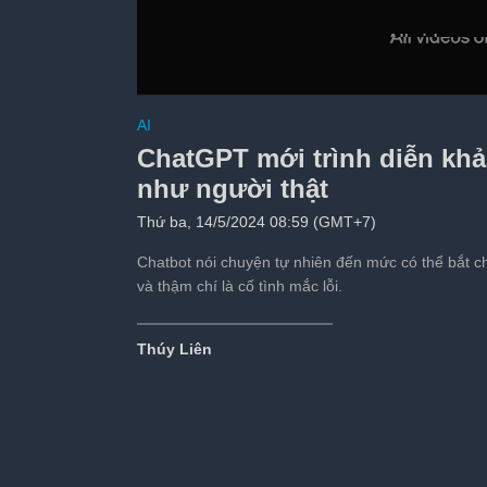
Son Goku, Tôn Ngộ 
AI
bằng AI của TikTok
ChatGPT mới trình diễn khả 
Tiếp theo sau:
s
như người thật
Thứ ba, 14/5/2024 08:59 (GMT+7)
Chatbot nói chuyện tự nhiên đến mức có thể bắt ch
và thậm chí là cố tình mắc lỗi.
Thúy Liên