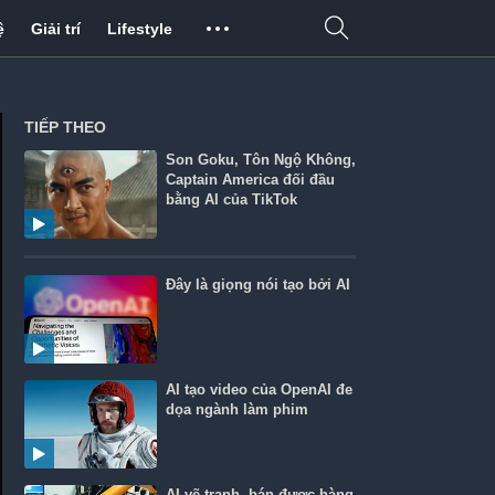
ệ
Giải trí
Lifestyle
TIẾP THEO
Son Goku, Tôn Ngộ Không,
Captain America đối đầu
bằng AI của TikTok
Đây là giọng nói tạo bởi AI
AI tạo video của OpenAI đe
dọa ngành làm phim
AI vẽ tranh, bán được hàng