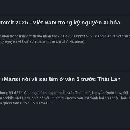
ummit 2025 - Việt Nam trong kỷ nguyên AI hóa
niên trong lĩnh vực trí tuệ nhân tạo - Zalo AI Summit 2025 đang diễn ra với chủ 
kỷ nguyên AI hoá" (Vietnam in the Era of AI-fication).
(Maris) nói về sai lầm ở ván 5 trước Thái Lan
 chúng tôi đã thi đấu một cách ngạo nghễ trước Thái Lan", Nguyễn Quốc Huy, đội
n Mobile Việt Nam, chia sẻ với Tri Thức Znews sau khi đánh bại chủ nhà Thái L
 và giành tấm HCV SEA Games 33.