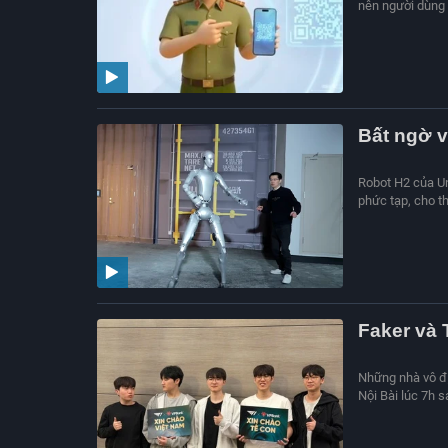
nên người dùng 
Bất ngờ v
Robot H2 của Un
phức tạp, cho t
Faker và 
Những nhà vô đị
Nội Bài lúc 7h 