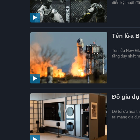
diễn kỹ thuật đ
Tên lửa B
Tên lửa New Gle
tầng duy nhất m
Đồ gia dụ
LG tối ưu hóa t
tại mảng gia dụ