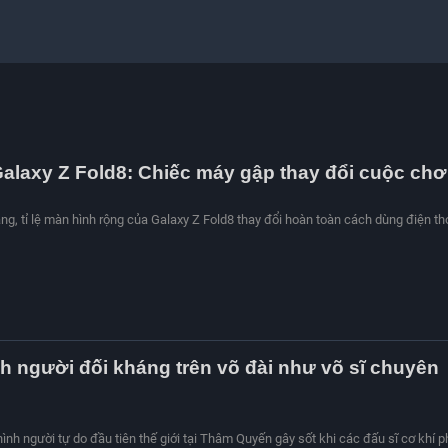
Galaxy Z Fold8: Chiếc máy gập thay đổi cuộc chơ
ng, tỉ lệ màn hình rộng của Galaxy Z Fold8 thay đổi hoàn toàn cách dùng điện th
h người đối kháng trên võ đài như võ sĩ chuyên
ình người tự do đầu tiên thế giới tại Thâm Quyến gây sốt khi các đấu sĩ cơ khí p