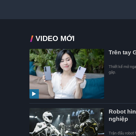
VIDEO MỚI
Trên tay 
Thiết kế mở nga
gập.
Robot hìn
nghiệp
Trận đấu robot h