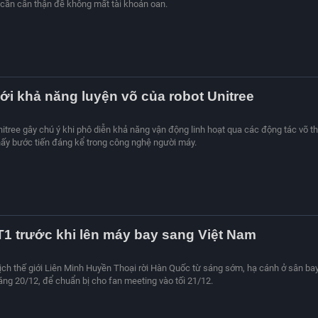
cần cẩn thận để không mất tài khoản oan.
ới khả năng luyện võ của robot Unitree
itree gây chú ý khi phô diễn khả năng vận động linh hoạt qua các động tác võ t
hấy bước tiến đáng kể trong công nghệ người máy.
T1 trước khi lên máy bay sang Việt Nam
ch thế giới Liên Minh Huyền Thoại rời Hàn Quốc từ sáng sớm, hạ cánh ở sân ba
sáng 20/12, để chuẩn bị cho fan meeting vào tối 21/12.