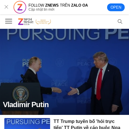
FOLLOW
ZNEWS
TRÊN
ZALO OA
OPEN
Cập nhật tin mới
Vladimir Putin
TT Trump tuyên bố 'hỏi trực
tiếp' TT Putin về cáo buộc Nga