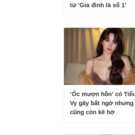
tử 'Gia đình là số 1'
‘Ốc mượn hồn’ có Tiể
Vy gây bất ngờ nhưng
cũng còn kẽ hở