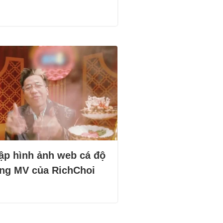
ập hình ảnh web cá độ
ong MV của RichChoi