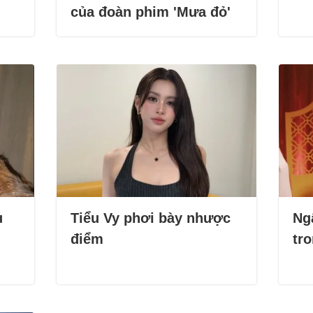
của đoàn phim 'Mưa đỏ'
u
Tiểu Vy phơi bày nhược
Ng
điểm
tr