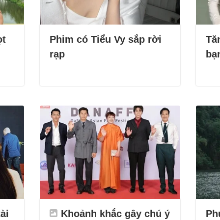
ọt
Phim có Tiểu Vy sắp rời
Tă
rạp
bạ
ài
Khoảnh khắc gây chú ý
Ph