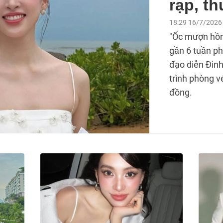
rạp, th
18:29 16/7/2026
"Ốc mượn hồn"
gần 6 tuần p
đạo diễn Đinh
trình phòng v
đồng.