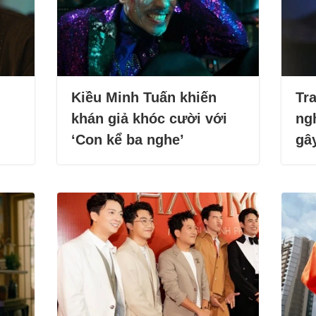
Kiều Minh Tuấn khiến
Tra
khán giả khóc cười với
ng
‘Con kể ba nghe’
gâ