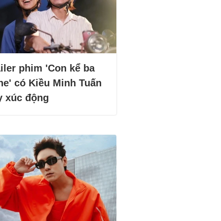
iler phim 'Con kể ba
he' có Kiều Minh Tuấn
y xúc động