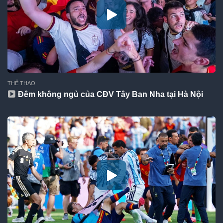
THỂ THAO
Đêm không ngủ của CĐV Tây Ban Nha tại Hà Nội