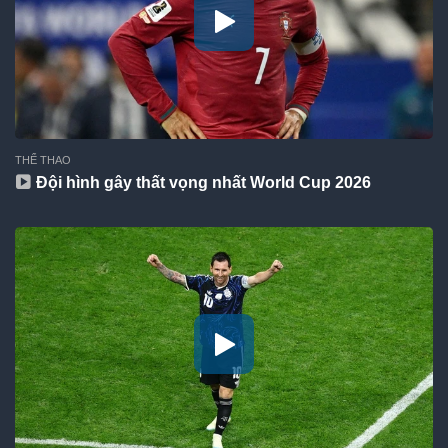
THỂ THAO
Đội hình gây thất vọng nhất World Cup 2026