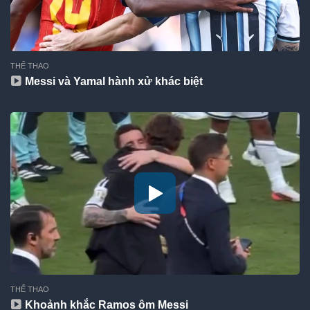
THỂ THAO
Messi và Yamal hành xử khác biệt
THỂ THAO
Khoảnh khắc Ramos ôm Messi