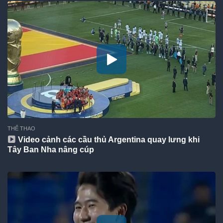
THỂ THAO
Video cảnh các cầu thủ Argentina quay lưng khi
Tây Ban Nha nâng cúp