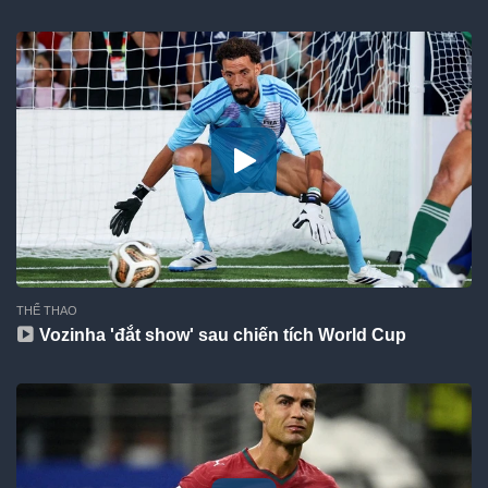
THỂ THAO
Vozinha 'đắt show' sau chiến tích World Cup