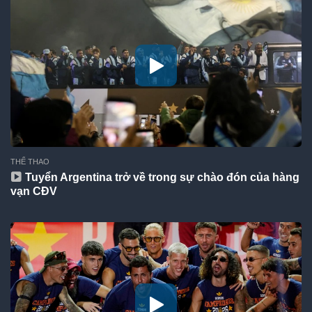
THỂ THAO
Tuyển Argentina trở về trong sự chào đón của hàng
vạn CĐV