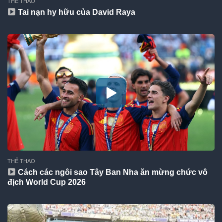
THỂ THAO
Tai nạn hy hữu của David Raya
THỂ THAO
Cách các ngôi sao Tây Ban Nha ăn mừng chức vô
địch World Cup 2026