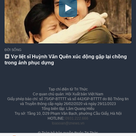
ĐỜI SỐNG
Vợ liệt sĩ Huỳnh Văn Quên xúc động gặp lại chồng
trong ảnh phục dựng
Tạp chí điện tử Tri Thức
Cơ quan chủ quản: Hội Xuất bản Việt Nam
Giấy phép báo chí: số 75/GP-BTTTT và số 442/GP-BTTTT do Bộ Thông tin
và Truyền thông cấp ngày 26/02/2020 và ngày 29/11/2023
Tổng biên tập: Lâm Quang Hiếu
Trụ sở: Tầng 10, D29 Phạm Văn Bạch, phường Cầu Giấy, Hà Nội
HOTLINE:
0931.222.666
toasoan@znews.vn
©
Toàn bộ bản quyền thuộc Tri Thức