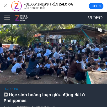
FOLLOW
ZNEWS
TRÊN
ZALO OA
OPEN
Cập nhật tin mới
VIDEO
ĐỜI SỐNG
Học sinh hoảng loạn giữa động đất ở
Philippines