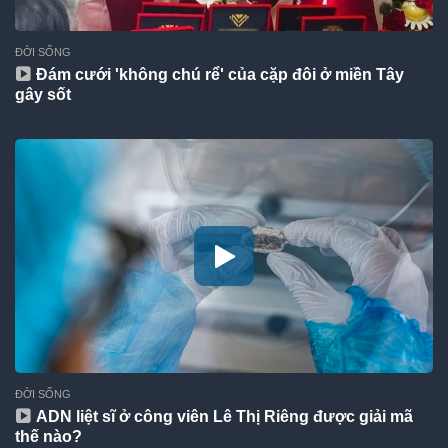
ĐỜI SỐNG
Đám cưới 'không chú rể' của cặp đôi ở miền Tây
gây sốt
ĐỜI SỐNG
ADN liệt sĩ ở công viên Lê Thị Riêng được giải mã
thế nào?