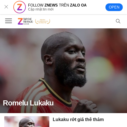
FOLLOW
ZNEWS
TRÊN
ZALO OA
OPEN
Cập nhật tin mới
Romelu Lukaku
Lukaku rớt giá thê thảm