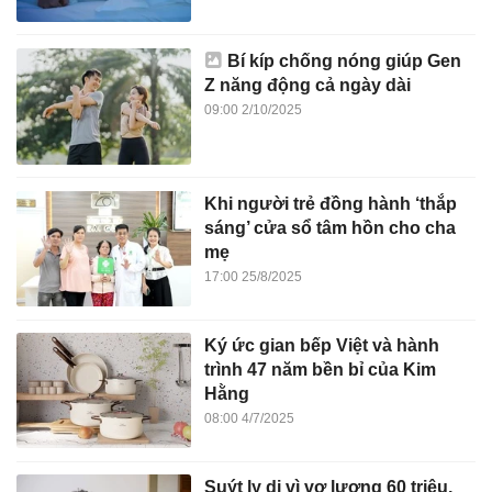
Bí kíp chống nóng giúp Gen
Z năng động cả ngày dài
09:00 2/10/2025
Khi người trẻ đồng hành ‘thắp
sáng’ cửa sổ tâm hồn cho cha
mẹ
17:00 25/8/2025
Ký ức gian bếp Việt và hành
trình 47 năm bền bỉ của Kim
Hằng
08:00 4/7/2025
Suýt ly dị vì vợ lương 60 triệu,