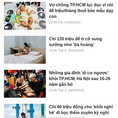
Vợ chồng TP.HCM lục đục vì chi
48 triệu/tháng thuê bảo mẫu dạy
con
23:06 CN, 01/06/2025
Chi 120 triệu để ở cữ sung
sướng như 'bà hoàng'
23:06 Thứ 6, 30/05/2025
Những gia đình 'di cư ngược'
khỏi TP.HCM, Hà Nội sau 10-20
năm gắn bó
23:06 Thứ 4, 28/05/2025
Chi 40 triệu đồng cho 'khối nghỉ
hè' đi học thêm xuyên kỳ nghỉ