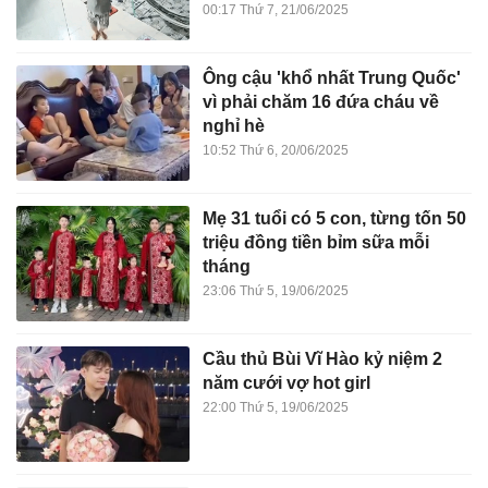
00:17 Thứ 7, 21/06/2025
Ông cậu 'khổ nhất Trung Quốc'
vì phải chăm 16 đứa cháu về
nghỉ hè
10:52 Thứ 6, 20/06/2025
Mẹ 31 tuổi có 5 con, từng tốn 50
triệu đồng tiền bỉm sữa mỗi
tháng
23:06 Thứ 5, 19/06/2025
Cầu thủ Bùi Vĩ Hào kỷ niệm 2
năm cưới vợ hot girl
22:00 Thứ 5, 19/06/2025