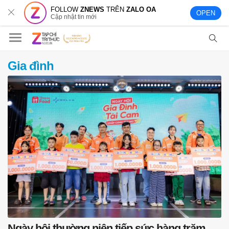
FOLLOW
ZNEWS
TRÊN
ZALO OA
OPEN
Cập nhật tin mới
Gia đình
Ngày hội thường niên tiếp sức hàng trăm