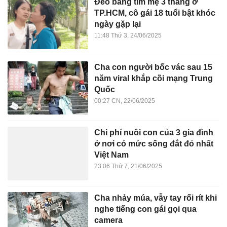
Đeo bảng tìm mẹ 3 tháng ở
TP.HCM, cô gái 18 tuổi bật khóc
ngày gặp lại
11:48 Thứ 3, 24/06/2025
Cha con người bốc vác sau 15
năm viral khắp cõi mạng Trung
Quốc
00:27 CN, 22/06/2025
Chi phí nuôi con của 3 gia đình
ở nơi có mức sống đắt đỏ nhất
Việt Nam
23:06 Thứ 7, 21/06/2025
Cha nhảy múa, vẫy tay rối rít khi
nghe tiếng con gái gọi qua
camera