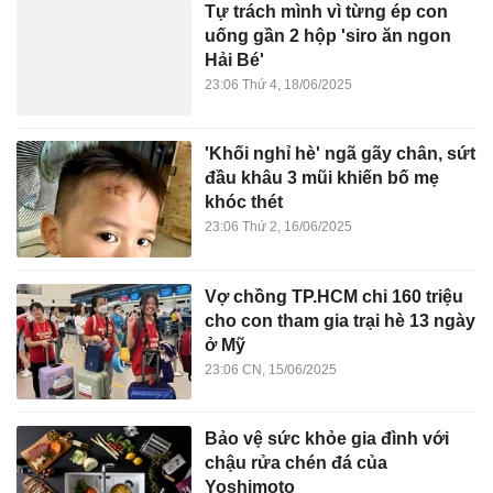
Tự trách mình vì từng ép con
uống gần 2 hộp 'siro ăn ngon
Hải Bé'
23:06 Thứ 4, 18/06/2025
'Khối nghỉ hè' ngã gãy chân, sứt
đầu khâu 3 mũi khiến bố mẹ
khóc thét
23:06 Thứ 2, 16/06/2025
Vợ chồng TP.HCM chi 160 triệu
cho con tham gia trại hè 13 ngày
ở Mỹ
23:06 CN, 15/06/2025
Bảo vệ sức khỏe gia đình với
chậu rửa chén đá của
Yoshimoto