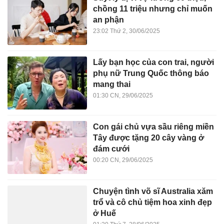
chồng 11 triệu nhưng chỉ muốn
an phận
23:02 Thứ 2, 30/06/2025
Lấy bạn học của con trai, người
phụ nữ Trung Quốc thông báo
mang thai
01:30 CN, 29/06/2025
Con gái chủ vựa sầu riêng miền
Tây được tặng 20 cây vàng ở
đám cưới
00:20 CN, 29/06/2025
Chuyện tình võ sĩ Australia xăm
trổ và cô chủ tiệm hoa xinh đẹp
ở Huế