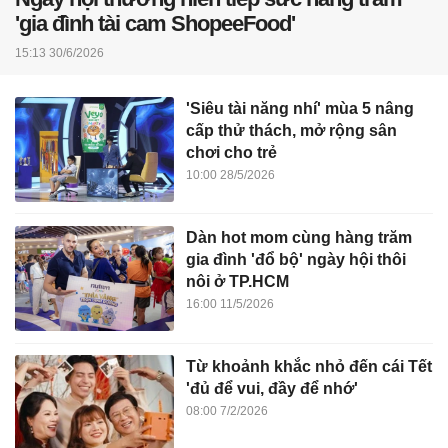
'gia đình tài cam ShopeeFood'
15:13 30/6/2026
'Siêu tài năng nhí' mùa 5 nâng
cấp thử thách, mở rộng sân
chơi cho trẻ
10:00 28/5/2026
Dàn hot mom cùng hàng trăm
gia đình 'đổ bộ' ngày hội thôi
nôi ở TP.HCM
16:00 11/5/2026
Từ khoảnh khắc nhỏ đến cái Tết
'đủ để vui, đầy để nhớ'
08:00 7/2/2026