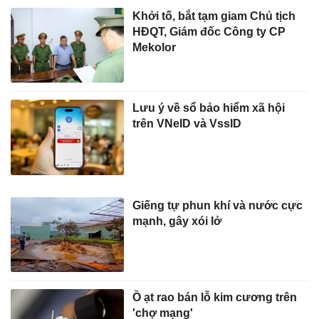
Khởi tố, bắt tạm giam Chủ tịch
HĐQT, Giám đốc Công ty CP
Mekolor
Lưu ý về sổ bảo hiểm xã hội
trên VNeID và VssID
Giếng tự phun khí và nước cực
mạnh, gây xói lở
Ồ ạt rao bán lỗ kim cương trên
'chợ mạng'