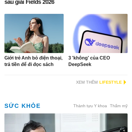
sau giải Fields 2026
Giới trẻ Anh bỏ điện thoại,
3 'không' của CEO
trả tiền để đi đọc sách
DeepSeek
XEM THÊM
SỨC KHỎE
Thành tựu Y khoa
Thẩm mỹ