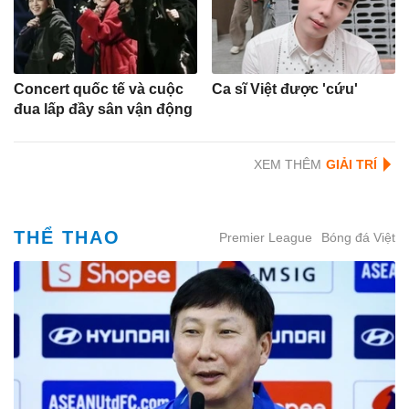
Concert quốc tế và cuộc
Ca sĩ Việt được 'cứu'
đua lấp đầy sân vận động
XEM THÊM
THỂ THAO
Premier League
Bóng đá Việt