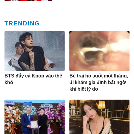
TRENDING
BTS đẩy cả Kpop vào thế
Bé trai ho suốt một tháng,
khó
đi khám gia đình bất ngờ
khi biết lý do