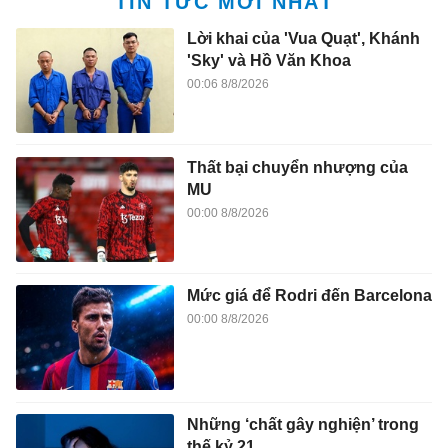
TIN TỨC MỚI NHẤT
Lời khai của 'Vua Quạt', Khánh
'Sky' và Hồ Văn Khoa
00:06 8/8/2026
Thất bại chuyển nhượng của
MU
00:00 8/8/2026
Mức giá để Rodri đến Barcelona
00:00 8/8/2026
Những ‘chất gây nghiện’ trong
thế kỷ 21