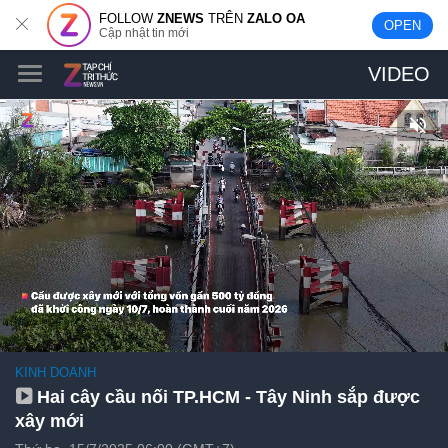
FOLLOW
ZNEWS
TRÊN
ZALO OA
OPEN
Cập nhật tin mới
VIDEO
KINH DOANH
Hai cây cầu nối TP.HCM - Tây Ninh sắp được
xây mới