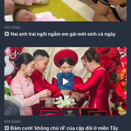
ĐỜI SỐNG
Hai anh trai ngồi ngắm em gái mới sinh cả ngày
ĐỜI SỐNG
Đám cưới 'không chú rể' của cặp đôi ở miền Tây