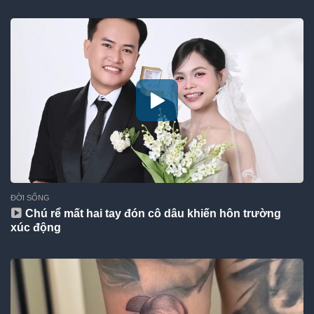
ĐỜI SỐNG
Chú rể mất hai tay đón cô dâu khiến hôn trường
xúc động