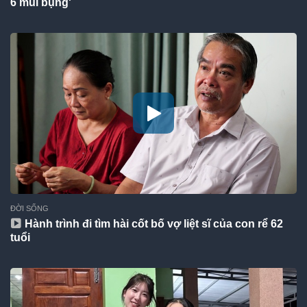
6 múi bụng'
ĐỜI SỐNG
Hành trình đi tìm hài cốt bố vợ liệt sĩ của con rể 62
tuổi