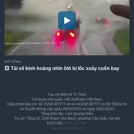
ĐỜI SỐNG
Tài xế kinh hoàng nhìn ôtô bị lốc xoáy cuốn bay
Tạp chí điện tử Tri Thức
Cơ quan chủ quản: Hội Xuất bản Việt Nam
Giấy phép báo chí: số 75/GP-BTTTT và số 442/GP-BTTTT do Bộ Thông tin
và Truyền thông cấp ngày 26/02/2020 và ngày 29/11/2023
Tổng biên tập: Lâm Quang Hiếu
Trụ sở: Tầng 10, D29 Phạm Văn Bạch, phường Cầu Giấy, Hà Nội
HOTLINE:
0931.222.666
toasoan@znews.vn