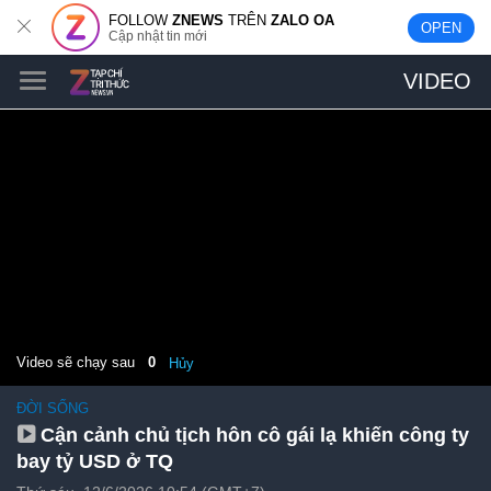
FOLLOW
ZNEWS
TRÊN
ZALO OA
OPEN
Cập nhật tin mới
VIDEO
Video sẽ chạy sau
0
Hủy
ĐỜI SỐNG
Cận cảnh chủ tịch hôn cô gái lạ khiến công ty
bay tỷ USD ở TQ