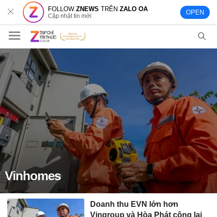
FOLLOW
ZNEWS
TRÊN
ZALO OA
OPEN
Cập nhật tin mới
Vinhomes
Doanh thu EVN lớn hơn
Vingroup và Hòa Phát cộng lại