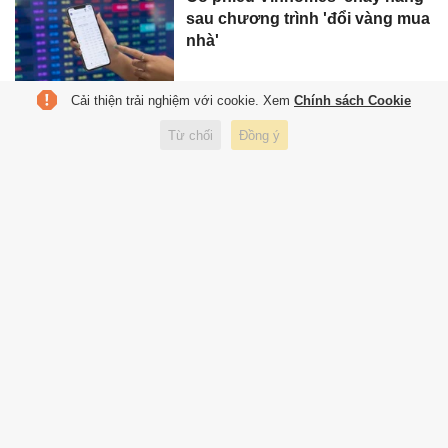
sau chương trình 'đổi vàng mua
nhà'
Cải thiện trải nghiệm với cookie. Xem
Chính sách Cookie
Tổng giám đốc Vinhomes nói rõ
Từ chối
Đồng ý
về chương trình 'đổi vàng mua
nhà'
'Đổi vàng mua nhà': Ai hưởng
lợi?
'Vinhomes tiếp 'nhiên liệu' cho
cỗ máy tăng trưởng'