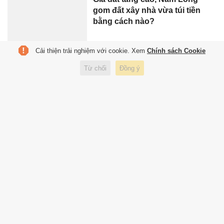
gom đất xây nhà vừa túi tiền
bằng cách nào?
Cải thiện trải nghiệm với cookie. Xem
Chính sách Cookie
Sếp Nam Long tự tin sẽ tăng
Từ chối
Đồng ý
gấp đôi doanh số bán nhà
Biên Hòa 'lột xác'
Ông chủ Thiên Long bất ngờ
muốn vào HĐQT Nhà sách
Phương Nam