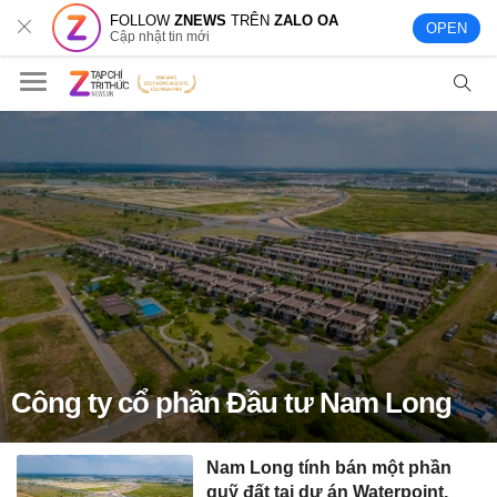
FOLLOW
ZNEWS
TRÊN
ZALO OA
OPEN
Cập nhật tin mới
Công ty cổ phần Đầu tư Nam Long
Nam Long tính bán một phần
quỹ đất tại dự án Waterpoint,