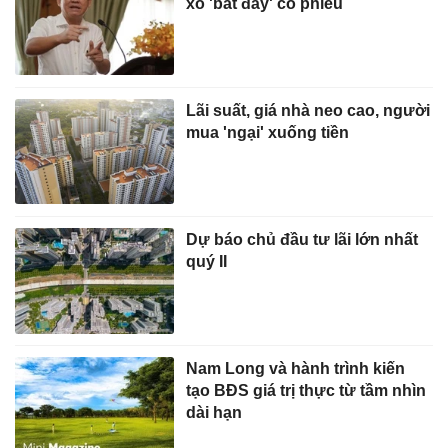
xô 'bắt đáy' cổ phiếu
Lãi suất, giá nhà neo cao, người
mua 'ngại' xuống tiền
Dự báo chủ đầu tư lãi lớn nhất
quý II
Nam Long và hành trình kiến
tạo BĐS giá trị thực từ tầm nhìn
dài hạn