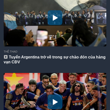
THỂ THAO
Tuyển Argentina trở về trong sự chào đón của hàng
vạn CĐV