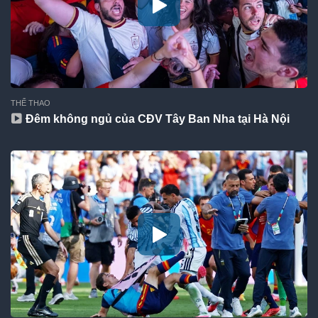
THỂ THAO
Đêm không ngủ của CĐV Tây Ban Nha tại Hà Nội