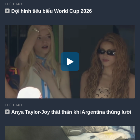
THỂ THAO
Đội hình tiêu biểu World Cup 2026
THỂ THAO
Anya Taylor-Joy thất thần khi Argentina thủng lưới