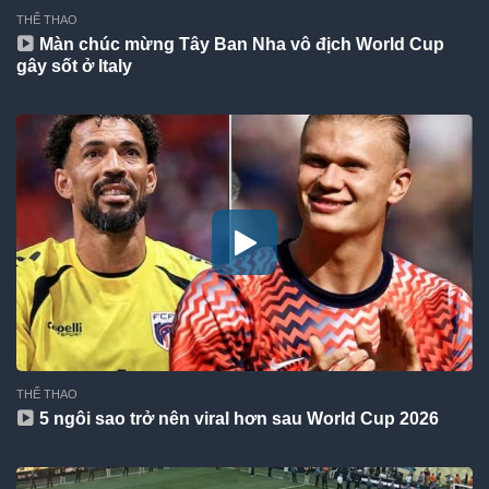
THỂ THAO
Màn chúc mừng Tây Ban Nha vô địch World Cup
gây sốt ở Italy
THỂ THAO
5 ngôi sao trở nên viral hơn sau World Cup 2026