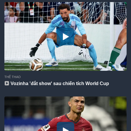
THỂ THAO
Vozinha 'đắt show' sau chiến tích World Cup