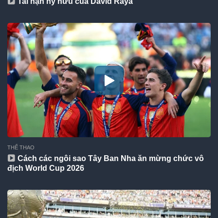
Tai nạn hy hữu của David Raya
THỂ THAO
Cách các ngôi sao Tây Ban Nha ăn mừng chức vô
địch World Cup 2026