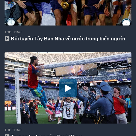
THỂ THAO
Đội tuyển Tây Ban Nha về nước trong biển người
THỂ THAO