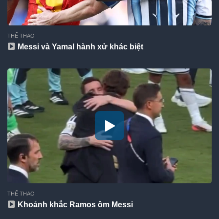
THỂ THAO
Messi và Yamal hành xử khác biệt
THỂ THAO
Khoảnh khắc Ramos ôm Messi