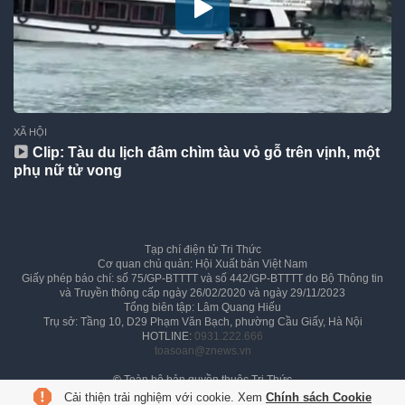
XÃ HỘI
Clip: Tàu du lịch đâm chìm tàu vỏ gỗ trên vịnh, một
phụ nữ tử vong
Tạp chí điện tử Tri Thức
Cơ quan chủ quản: Hội Xuất bản Việt Nam
Giấy phép báo chí: số 75/GP-BTTTT và số 442/GP-BTTTT do Bộ Thông tin
và Truyền thông cấp ngày 26/02/2020 và ngày 29/11/2023
Tổng biên tập: Lâm Quang Hiếu
Trụ sở: Tầng 10, D29 Phạm Văn Bạch, phường Cầu Giấy, Hà Nội
HOTLINE:
0931.222.666
toasoan@znews.vn
©
Toàn bộ bản quyền thuộc Tri Thức
Cải thiện trải nghiệm với cookie. Xem
Chính sách Cookie