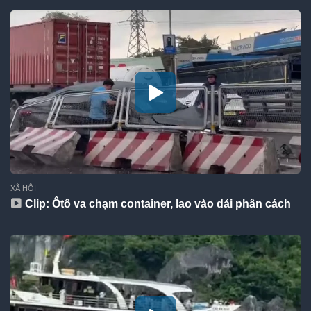
XÃ HỘI
Clip: Ôtô va chạm container, lao vào dải phân cách