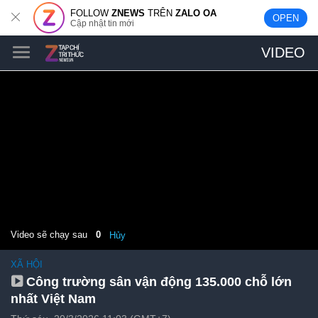
FOLLOW
ZNEWS
TRÊN
ZALO OA
OPEN
Cập nhật tin mới
VIDEO
Video sẽ chạy sau
0
Hủy
XÃ HỘI
Công trường sân vận động 135.000 chỗ lớn
nhất Việt Nam