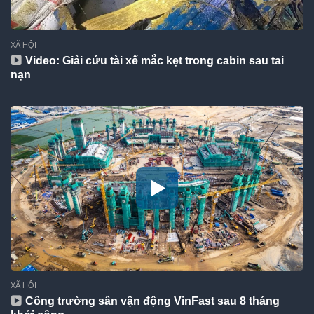
XÃ HỘI
Video: Giải cứu tài xế mắc kẹt trong cabin sau tai
nạn
XÃ HỘI
Công trường sân vận động VinFast sau 8 tháng