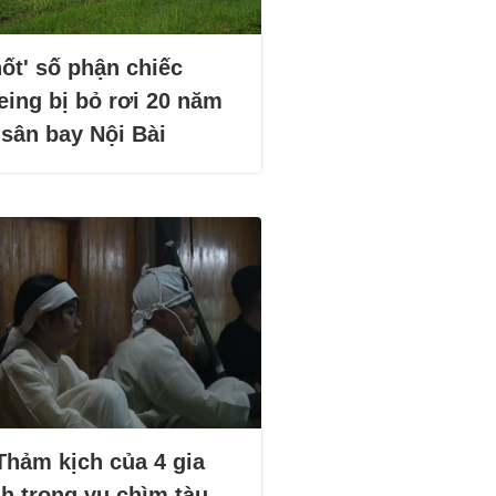
ốt' số phận chiếc
eing bị bỏ rơi 20 năm
 sân bay Nội Bài
Thảm kịch của 4 gia
nh trong vụ chìm tàu