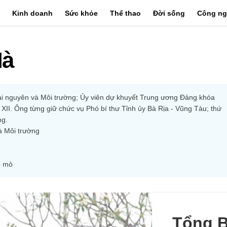
Kinh doanh
Sức khỏe
Thể thao
Đời sống
Công ng
Hà
i nguyên và Môi trường; Ủy viên dự khuyết Trung ương Đảng khóa 
XII. Ông từng giữ chức vụ Phó bí thư Tỉnh ủy Bà Rịa - Vũng Tàu; thứ 
ng.
à Môi trường
ác mỏ
Tổng B