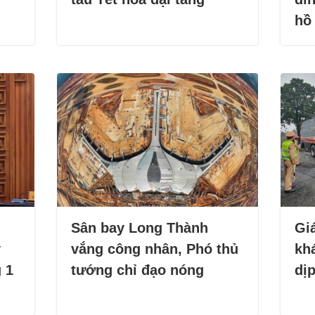
hồ
Sân bay Long Thành
Giá
y
vắng công nhân, Phó thủ
kh
 1
tướng chỉ đạo nóng
dịp