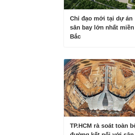
Chỉ đạo mới tại dự án
sân bay lớn nhất miền
Bắc
TP.HCM rà soát toàn b
đường kết nối với sân