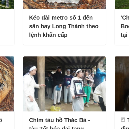
Kéo dài metro số 1 đến
'Ch
sân bay Long Thành theo
Bo
lệnh khẩn cấp
tại
ộ
Chìm tàu hồ Thác Bà -
tàu Tết hóa đại tang
đì