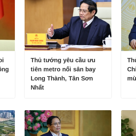
oi
Thủ tướng yêu cầu ưu
Th
nồng
tiên metro nối sân bay
Ch
Long Thành, Tân Sơn
mừ
Nhất