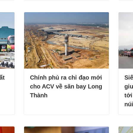
ất
Chính phủ ra chỉ đạo mới
Siế
cho ACV về sân bay Long
gi
Thành
tớ
nú