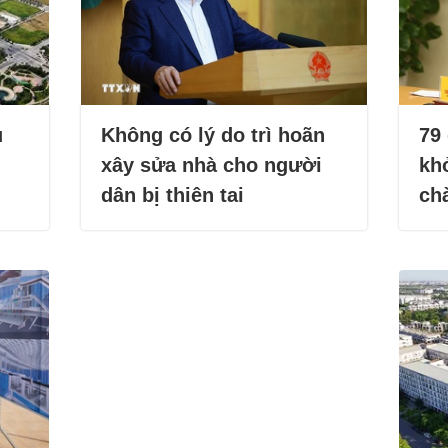
u
Không có lý do trì hoãn
79
g
xây sửa nhà cho người
kh
dân bị thiên tai
ch