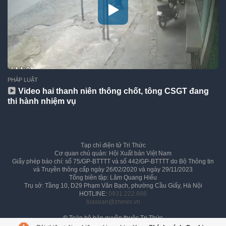
PHÁP LUẬT
Video hai thanh niên thông chốt, tông CSGT đang
thi hành nhiệm vụ
Tạp chí điện tử Tri Thức
Cơ quan chủ quản: Hội Xuất bản Việt Nam
Giấy phép báo chí: số 75/GP-BTTTT và số 442/GP-BTTTT do Bộ Thông tin
và Truyền thông cấp ngày 26/02/2020 và ngày 29/11/2023
Tổng biên tập: Lâm Quang Hiếu
Trụ sở: Tầng 10, D29 Phạm Văn Bạch, phường Cầu Giấy, Hà Nội
HOTLINE:
0931.222.666
toasoan@znews.vn
©
Toàn bộ bản quyền thuộc Tri Thức