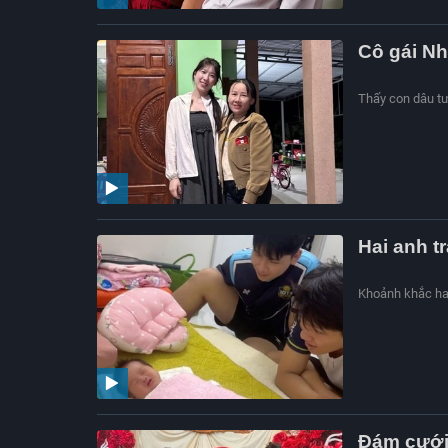
Cô gái Nh
Thấy con dâu tươ
Hai anh t
Khoảnh khắc hai
Đám cưới 