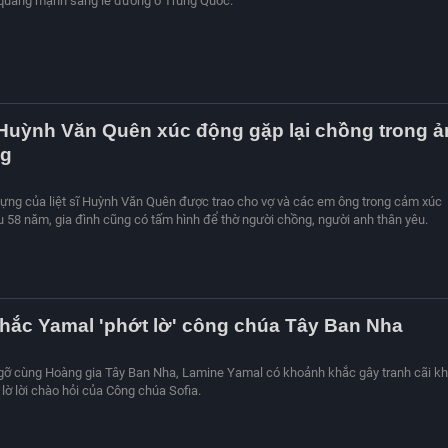
 quăng mạnh sang lề đường ở Trung Quốc.
ĩ Huỳnh Văn Quên xúc động gặp lại chồng trong 
ng
ng của liệt sĩ Huỳnh Văn Quên được trao cho vợ và các em ông trong cảm xúc
 58 năm, gia đình cũng có tấm hình để thờ người chồng, người anh thân yêu.
hắc Yamal 'phớt lờ' công chúa Tây Ban Nha
gỡ cùng Hoàng gia Tây Ban Nha, Lamine Yamal có khoảnh khắc gây tranh cãi kh
lờ lời chào hỏi của Công chúa Sofia.