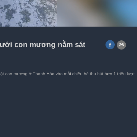
đón cô dâu khiến hôn trường xúc
dưới con mương nằm sát
ột con mương ở Thanh Hóa vào mỗi chiều hè thu hút hơn 1 triệu lượt