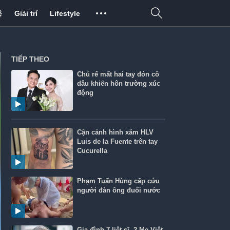
ệ
Giải trí
Lifestyle
TIẾP THEO
Chú rể mất hai tay đón cô
dâu khiến hôn trường xúc
động
Cận cảnh hình xăm HLV
Luis de la Fuente trên tay
Cucurella
Phạm Tuấn Hùng cấp cứu
người đàn ông đuối nước
Gia đình 7 liệt sĩ, 2 Mẹ Việt