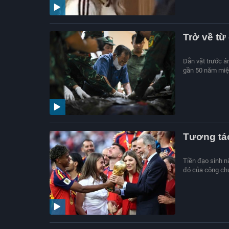
Trở về từ
Dằn vặt trước á
gần 50 năm miệt
Tương tác
Tiền đạo sinh 
đó của công ch