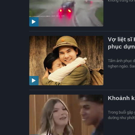
không trung rồi
Vợ liệt s
phục dự
Tấm ảnh phục dự
nghẹn ngào. Sau
Khoảnh k
Trong buổi gặp 
dường như phớt 