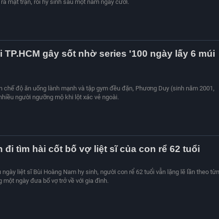
ra mặt trận, rồi hy sinh sau một năm ngày cưới.
i TP.HCM gây sốt nhờ series '100 ngày lấy 6 múi
iện chế độ ăn uống lành mạnh và tập gym đều đặn, Phương Duy (sinh năm 2001,
hiều người ngưỡng mộ khi lột xác vẻ ngoài.
 đi tìm hài cốt bố vợ liệt sĩ của con rể 62 tuổi
ngày liệt sĩ Bùi Hoàng Nam hy sinh, người con rể 62 tuổi vẫn lặng lẽ lần theo từ
một ngày đưa bố vợ trở về với gia đình.