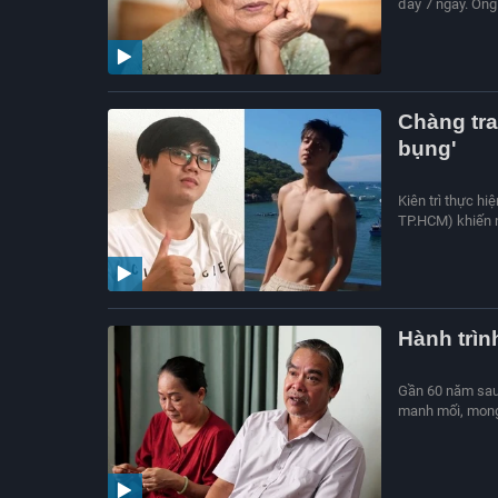
đầy 7 ngày. Ông 
Chàng tra
bụng'
Kiên trì thực h
TP.HCM) khiến n
Hành trình
Gần 60 năm sau 
manh mối, mong 