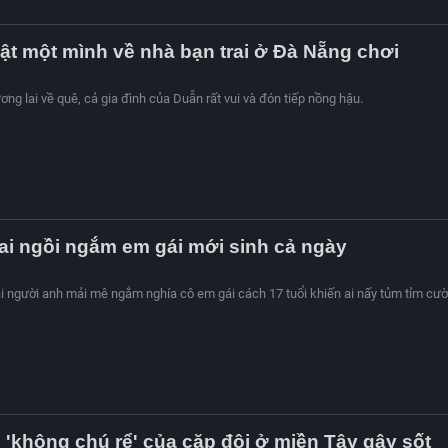
ật một mình về nhà bạn trai ở Đà Nẵng chơi
ng lai về quê, cả gia đình của Duẫn rất vui và đón tiếp nồng hậu.
rai ngồi ngắm em gái mới sinh cả ngày
 người anh mải mê ngắm nghía cô em gái cách 17 tuổi khiến ai nấy tủm tỉm cườ
'không chú rể' của cặp đôi ở miền Tây gây sốt