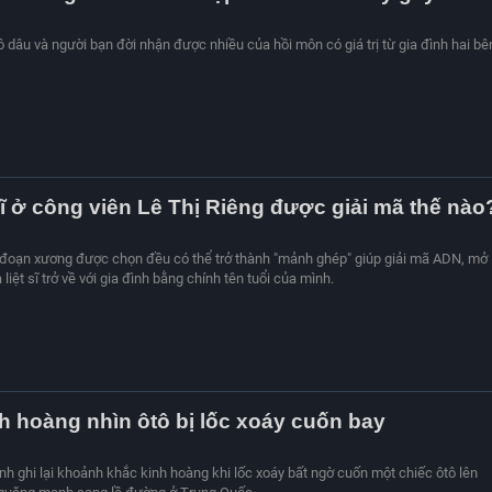
 dâu và người bạn đời nhận được nhiều của hồi môn có giá trị từ gia đình hai bê
sĩ ở công viên Lê Thị Riêng được giải mã thế nào
 đoạn xương được chọn đều có thể trở thành "mảnh ghép" giúp giải mã ADN, mở
liệt sĩ trở về với gia đình bằng chính tên tuổi của mình.
nh hoàng nhìn ôtô bị lốc xoáy cuốn bay
nh ghi lại khoảnh khắc kinh hoàng khi lốc xoáy bất ngờ cuốn một chiếc ôtô lên