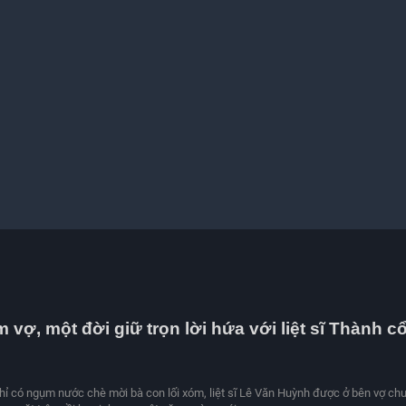
 vợ, một đời giữ trọn lời hứa với liệt sĩ Thành c
ỉ có ngụm nước chè mời bà con lối xóm, liệt sĩ Lê Văn Huỳnh được ở bên vợ ch