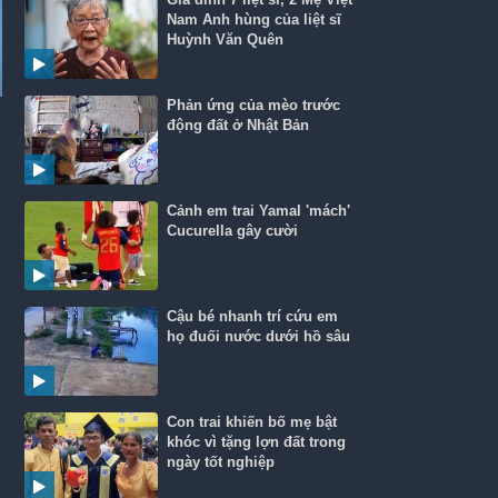
Nam Anh hùng của liệt sĩ
Huỳnh Văn Quên
Phản ứng của mèo trước
động đất ở Nhật Bản
Cảnh em trai Yamal 'mách'
Cucurella gây cười
Cậu bé nhanh trí cứu em
họ đuối nước dưới hồ sâu
Con trai khiến bố mẹ bật
khóc vì tặng lợn đất trong
ngày tốt nghiệp