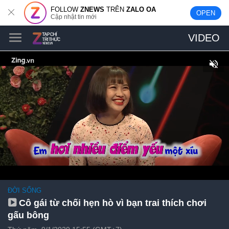
FOLLOW
ZNEWS
TRÊN
ZALO OA
OPEN
Cập nhật tin mới
VIDEO
ĐỜI SỐNG
Cô gái từ chối hẹn hò vì bạn trai thích chơi
gấu bông