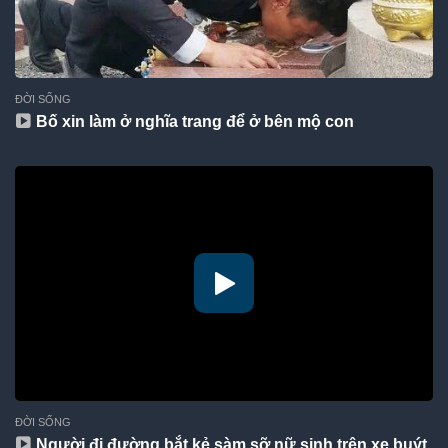
ĐỜI SỐNG
Bố xin làm ở nghĩa trang để ở bên mộ con
ĐỜI SỐNG
Người đi đường bắt kẻ sàm sỡ nữ sinh trên xe buýt