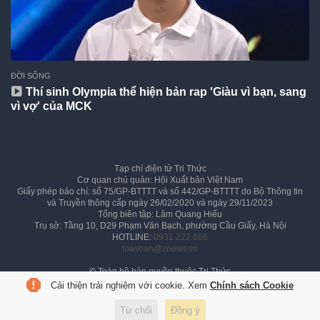
ĐỜI SỐNG
Thí sinh Olympia thể hiện bản rap 'Giàu vì bạn, sang
vì vợ' của MCK
Tạp chí điện tử Tri Thức
Cơ quan chủ quản: Hội Xuất bản Việt Nam
Giấy phép báo chí: số 75/GP-BTTTT và số 442/GP-BTTTT do Bộ Thông tin
và Truyền thông cấp ngày 26/02/2020 và ngày 29/11/2023
Tổng biên tập: Lâm Quang Hiếu
Trụ sở: Tầng 10, D29 Phạm Văn Bạch, phường Cầu Giấy, Hà Nội
HOTLINE:
0931.222.666
toasoan@znews.vn
©
Toàn bộ bản quyền thuộc Tri Thức
Cải thiện trải nghiệm với cookie. Xem
Chính sách Cookie
Từ chối
Đồng ý