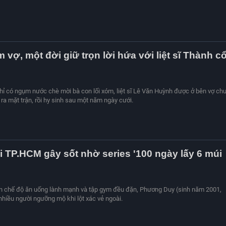
 vợ, một đời giữ trọn lời hứa với liệt sĩ Thành c
ỉ có ngụm nước chè mời bà con lối xóm, liệt sĩ Lê Văn Huỳnh được ở bên vợ ch
ra mặt trận, rồi hy sinh sau một năm ngày cưới.
i TP.HCM gây sốt nhờ series '100 ngày lấy 6 múi
iện chế độ ăn uống lành mạnh và tập gym đều đặn, Phương Duy (sinh năm 2001,
hiều người ngưỡng mộ khi lột xác vẻ ngoài.