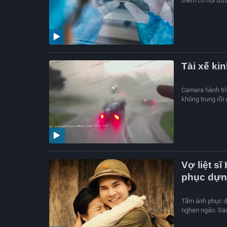
thêm cơ hội đưa 
Tài xế ki
Camera hành trì
không trung rồi
Vợ liệt s
phục dự
Tấm ảnh phục dự
nghẹn ngào. Sau