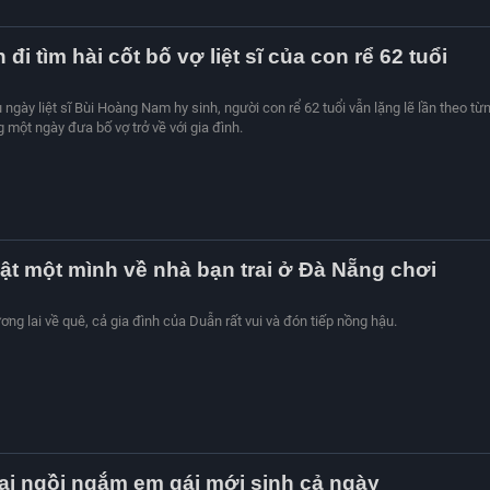
 đi tìm hài cốt bố vợ liệt sĩ của con rể 62 tuổi
ngày liệt sĩ Bùi Hoàng Nam hy sinh, người con rể 62 tuổi vẫn lặng lẽ lần theo từ
một ngày đưa bố vợ trở về với gia đình.
ật một mình về nhà bạn trai ở Đà Nẵng chơi
ng lai về quê, cả gia đình của Duẫn rất vui và đón tiếp nồng hậu.
rai ngồi ngắm em gái mới sinh cả ngày