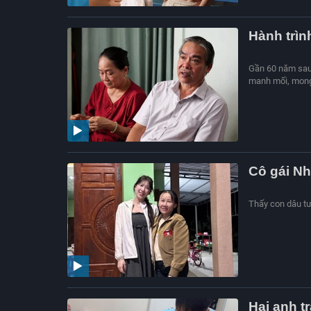
Hành trình
Gần 60 năm sau 
manh mối, mong 
Cô gái Nh
Thấy con dâu tươ
Hai anh t