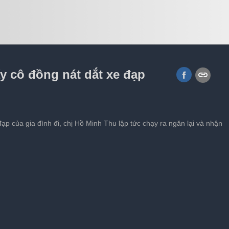
 nói tiếng Quảng Bình
y cô đồng nát dắt xe đạp
ạp của gia đình đi, chị Hồ Minh Thu lập tức chạy ra ngăn lại và nhận