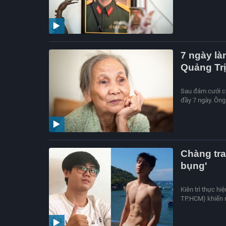
7 ngày làm
Quảng Trị
Sau đám cưới ch
đầy 7 ngày. Ông 
Chàng tra
bụng'
Kiên trì thực h
TP.HCM) khiến n