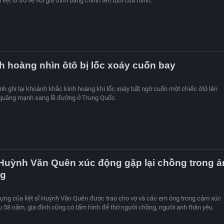
liệt sĩ trở về với gia đình bằng chính tên tuổi của mình.
nh hoàng nhìn ôtô bị lốc xoáy cuốn bay
nh ghi lại khoảnh khắc kinh hoàng khi lốc xoáy bất ngờ cuốn một chiếc ôtô lên
 quăng mạnh sang lề đường ở Trung Quốc.
ĩ Huỳnh Văn Quên xúc động gặp lại chồng trong 
ng
ng của liệt sĩ Huỳnh Văn Quên được trao cho vợ và các em ông trong cảm xúc
 58 năm, gia đình cũng có tấm hình để thờ người chồng, người anh thân yêu.