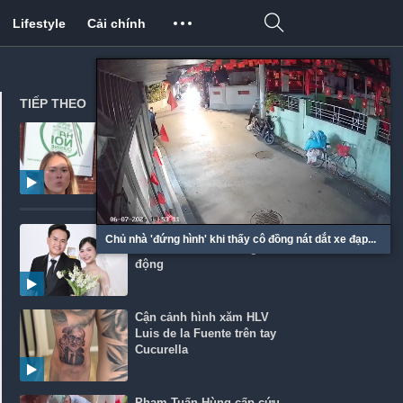
Lifestyle
Cải chính
TIẾP THEO
Hai anh em gốc Việt nói
tiếng Quảng Bình
Chú rể mất hai tay đón cô
Chủ nhà 'đứng hình' khi thấy cô đồng nát dắt xe đạp...
dâu khiến hôn trường xúc
động
Cận cảnh hình xăm HLV
Luis de la Fuente trên tay
Cucurella
Phạm Tuấn Hùng cấp cứu