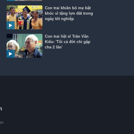
Con trai khiến bố mẹ bật
khóc vì tặng lợn đất trong
ngày tốt nghiệp
Con trai liệt sĩ Trần Văn
Kiểu: 'Tôi cả đời chỉ gặp
cha 2 lần'
m
èm