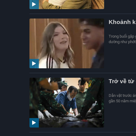
Khoảnh k
Trong buổi gặp 
dường như phớt 
Trở về từ
Dằn vặt trước á
gần 50 năm miệt