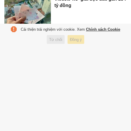
tỷ đồng
Cải thiện trải nghiệm với cookie. Xem
Chính sách Cookie
Một giáo viên tại Đà Nẵng trúng
Từ chối
Đồng ý
Vietlott gần 180 tỷ đồng
Cả nhà mất ngủ vì trúng độc
đắc Vietlott gần 37 tỷ đồng
Vietlott vừa 'nổ' giải độc đắc
gần 180 tỷ đồng