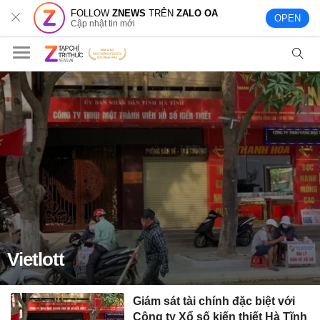
FOLLOW
ZNEWS
TRÊN
ZALO OA
OPEN
Cập nhật tin mới
Vietlott
Giám sát tài chính đặc biệt với
Công ty Xổ số kiến thiết Hà Tĩnh