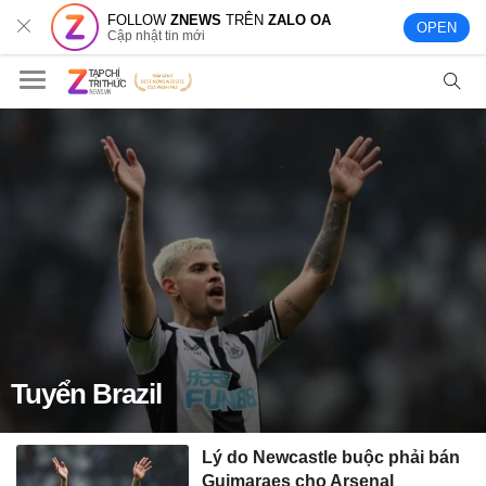
FOLLOW
ZNEWS
TRÊN
ZALO OA
OPEN
Cập nhật tin mới
Tuyển Brazil
Lý do Newcastle buộc phải bán
Guimaraes cho Arsenal