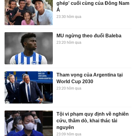
ghép' cuối cùng của Đông Nam
Á
23:30 hôm qua
MU ngừng theo đuổi Baleba
23:20 hôm qua
Tham vọng của Argentina tại
World Cup 2030
23:20 hôm qua
Tội vi phạm quy định về nghiên
cứu, thăm dò, khai thác tài
nguyên
23:09 hôm qua