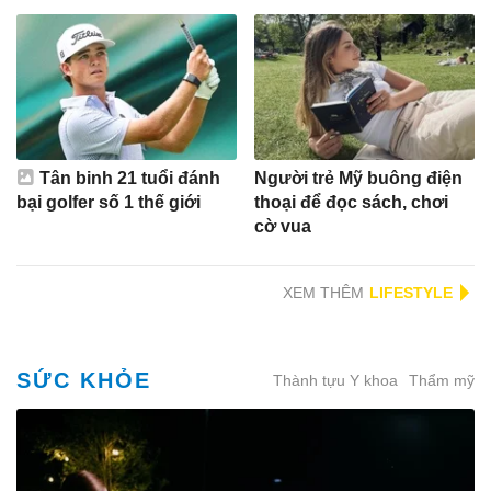
Tân binh 21 tuổi đánh
Người trẻ Mỹ buông điện
bại golfer số 1 thế giới
thoại để đọc sách, chơi
cờ vua
XEM THÊM
SỨC KHỎE
Thành tựu Y khoa
Thẩm mỹ