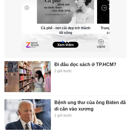
i cái đẹp trở thành
Trung Nguyên Legend - cà phê
‘Hiểu hết về tiền’:
lối sống
của ngoại giao văn hóa
tiền vận hành tron
Đi đâu đọc sách ở TP.HCM?
2 giờ trước
Bệnh ung thư của ông Biden đã
di căn vào xương
2 giờ trước