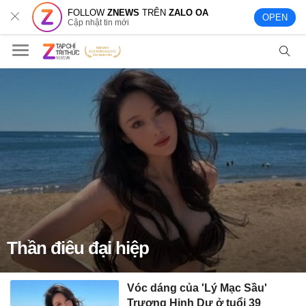
FOLLOW
ZNEWS
TRÊN
ZALO OA
OPEN
Cập nhật tin mới
Thần điêu đại hiệp
Vóc dáng của 'Lý Mạc Sầu'
Trương Hinh Dư ở tuổi 39