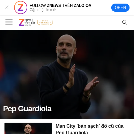
FOLLOW
ZNEWS
TRÊN
ZALO OA
OPEN
Cập nhật tin mới
Pep Guardiola
Man City 'bán sạch' đồ cũ của
Pep Guardiola