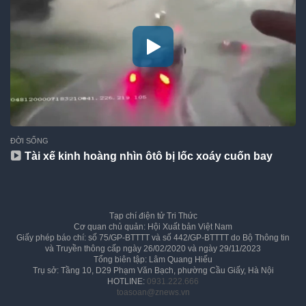
ĐỜI SỐNG
Tài xế kinh hoàng nhìn ôtô bị lốc xoáy cuốn bay
Tạp chí điện tử Tri Thức
Cơ quan chủ quản: Hội Xuất bản Việt Nam
Giấy phép báo chí: số 75/GP-BTTTT và số 442/GP-BTTTT do Bộ Thông tin
và Truyền thông cấp ngày 26/02/2020 và ngày 29/11/2023
Tổng biên tập: Lâm Quang Hiếu
Trụ sở: Tầng 10, D29 Phạm Văn Bạch, phường Cầu Giấy, Hà Nội
HOTLINE:
0931.222.666
toasoan@znews.vn