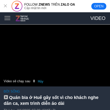
FOLLOW
ZNEWS
TRÊN
ZALO OA
OPEN
Cập nhật tin mới
VIDEO
Video sẽ chạy sau
0
Hủy
ĐỜI SỐNG
Quán bia ở Huế gây sốt vì cho khách nghe
dân ca, xem trình diễn áo dài