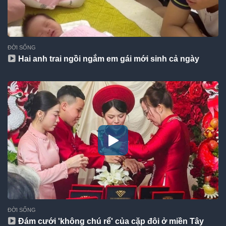
ĐỜI SỐNG
Hai anh trai ngồi ngắm em gái mới sinh cả ngày
ĐỜI SỐNG
Đám cưới 'không chú rể' của cặp đôi ở miền Tây