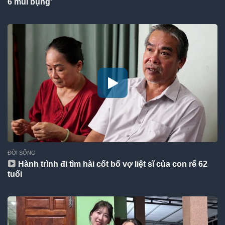
6 múi bụng'
ĐỜI SỐNG
Hành trình đi tìm hài cốt bố vợ liệt sĩ của con rể 62
tuổi