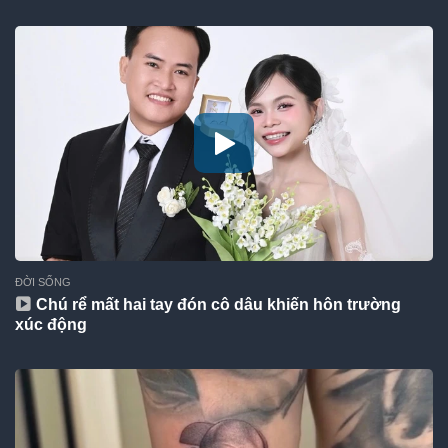
ĐỜI SỐNG
Chú rể mất hai tay đón cô dâu khiến hôn trường
xúc động