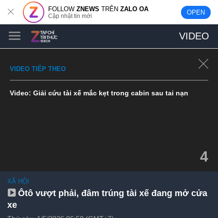
FOLLOW
ZNEWS
TRÊN
ZALO OA
OPEN
Cập nhật tin mới
VIDEO
VIDEO TIẾP THEO
Video: Giải cứu tài xế mắc kẹt trong cabin sau tai nạn
2
XÃ HỘI
Ôtô vượt phải, đâm trúng tài xế đang mở cửa
xe