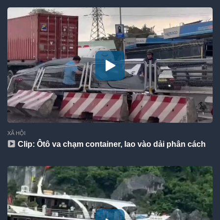
XÃ HỘI
Clip: Ôtô va chạm container, lao vào dải phân cách