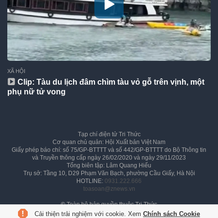
XÃ HỘI
Clip: Tàu du lịch đâm chìm tàu vỏ gỗ trên vịnh, một
phụ nữ tử vong
Tạp chí điện tử Tri Thức
Cơ quan chủ quản: Hội Xuất bản Việt Nam
Giấy phép báo chí: số 75/GP-BTTTT và số 442/GP-BTTTT do Bộ Thông tin
và Truyền thông cấp ngày 26/02/2020 và ngày 29/11/2023
Tổng biên tập: Lâm Quang Hiếu
Trụ sở: Tầng 10, D29 Phạm Văn Bạch, phường Cầu Giấy, Hà Nội
HOTLINE:
0931.222.666
toasoan@znews.vn
©
Toàn bộ bản quyền thuộc Tri Thức
Cải thiện trải nghiệm với cookie. Xem
Chính sách Cookie