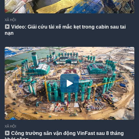
XÃ HỘI
Video: Giải cứu tài xế mắc kẹt trong cabin sau tai
nạn
XÃ HỘI
Công trường sân vận động VinFast sau 8 tháng